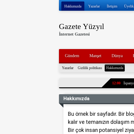
Hakkımızda
Yazarlar
İletişim
Üyelik
Gazete Yüzyıl
İnternet Gazetesi
Gündem
Manşet
Dünya
Yazarlar
Gizlilik politikası
Hakkımızda
12:00
İspanya
11:57
İran ve
Hakkımızda
11:52
Volkan 
11:47
İran, k
Bu örnek bir sayfadır. Bir blo
tankerleri durdu
11:43
7 yıl ö
kalır ve temanızın dolaşım 
paylaştı. Oğlun
Bir çok insan potansiyel ziy