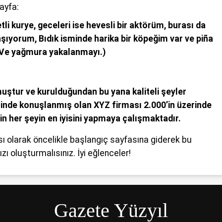
üyük bir üzüntüyle karşıladı.
ayfa:
li kurye, geceleri ise hevesli bir aktörüm, burası da
şıyorum, Bıdık isminde harika bir köpeğim var ve piña
(Ve yağmura yakalanmayı.)
uştur ve kurulduğundan bu yana kaliteli şeyler
inde konuşlanmış olan XYZ firması 2.000’in üzerinde
çin her şeyin en iyisini yapmaya çalışmaktadır.
sı olarak öncelikle
başlangıç sayfasına
giderek bu
ızı oluşturmalısınız. İyi eğlenceler!
Gazete Yüzyıl