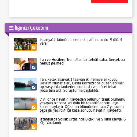
İlginizi Çekebilir
İspanya’da kömür madeninde patlama oldu: 5 ölü, 4
yaralı
Gündem
İran ve Husilere Trump’tan bir tehdit daha: Gerçek acı
henüz gelmedi
Siyaset
İran, kaçak akaryakıt taşıyan iki gemiye el koydu.
Devrim Muhafızları, Basra Körfezi’nde düzenledikleri
operasyonla tankerleri durdurdu ve mürettebatı
Siyaset
gözaltına aldı. Soruşturma başlatıldı.
7 yıl önce hayatını kaybeden oğlunun trajik ölümünü
yaşayan bir baba, acı dolu bir tesadüf sonucu aynı
kaderi paylaştı. Oğlunun ölümünden tam 7 yıl sonra,
Gündem
baba da geçirdiği bir kaza sonucu hayatını kaybetti.
Aile üyeleri ve yakınları, bu talihsiz olayı büyük bir
üzüntüyle karşıladı.
İstanbul’da Sokak Ortasında Bıçaklı ve Silahlı Kavga: 6
Kişi Yaralandı
Gündem