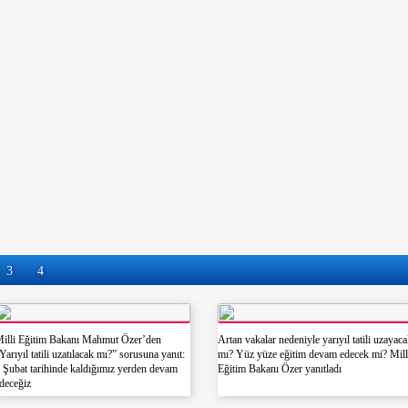
üyük bir üzüntüyle karşıladı.
3
4
illi Eğitim Bakanı Mahmut Özer’den
Artan vakalar nedeniyle yarıyıl tatili uzayac
Yarıyıl tatili uzatılacak mı?” sorusuna yanıt:
mı? Yüz yüze eğitim devam edecek mi? Mill
 Şubat tarihinde kaldığımız yerden devam
Eğitim Bakanı Özer yanıtladı
deceğiz