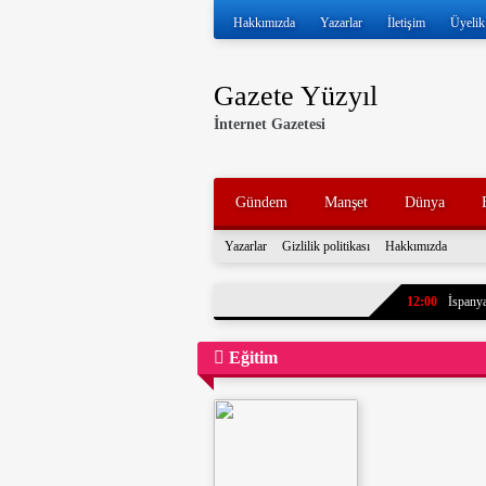
Hakkımızda
Yazarlar
İletişim
Üyelik
Gazete Yüzyıl
İnternet Gazetesi
Gündem
Manşet
Dünya
Yazarlar
Gizlilik politikası
Hakkımızda
12:00
İspanya
11:57
İran ve
Eğitim
11:52
Volkan 
11:47
İran, k
tankerleri durdu
11:43
7 yıl ö
paylaştı. Oğlun