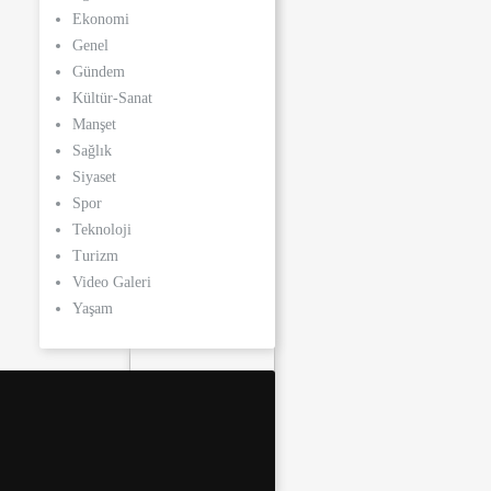
Ekonomi
Genel
Gündem
Kültür-Sanat
Manşet
Sağlık
Siyaset
Spor
Teknoloji
Turizm
Video Galeri
Yaşam
Özgür Özel’in ”Kayyum”
İddiasına Adil
Karaismailoğlu’ndan Cevap