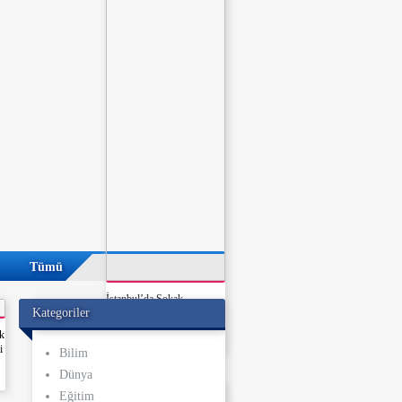
Tümü
İstanbul’da Sokak
Kategoriler
Ortasında Bıçaklı ve Silahlı
Kavga: 6 Kişi Yaralandı
ak
i
Bilim
Dünya
Eğitim