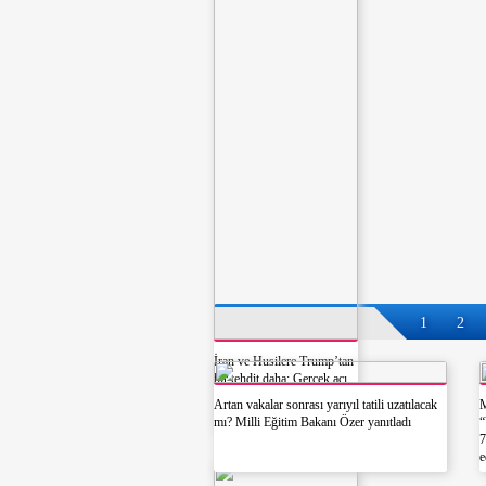
talihsiz olayı b
1
2
İran ve Husilere Trump’tan
bir tehdit daha: Gerçek acı
henüz gelmedi
Artan vakalar sonrası yarıyıl tatili uzatılacak
M
mı? Milli Eğitim Bakanı Özer yanıtladı
“
7
e