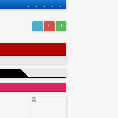
eri operasyonla
ı kaderi
ve yakınları, bu