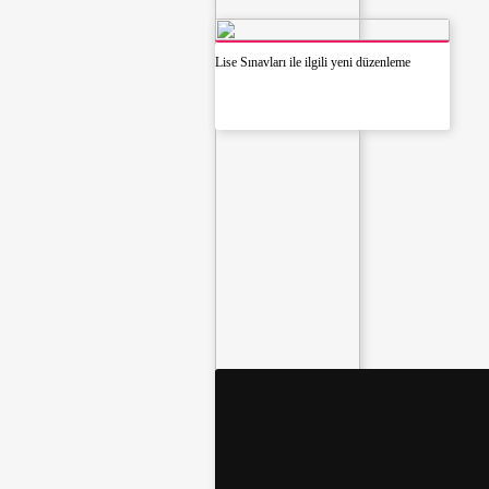
Lise Sınavları ile ilgili yeni düzenleme
Volkan Konak’ın yakınları,
kötü yorumlarla ilgili yasal
işlem başlatacak.