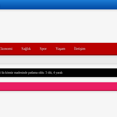
Ekonomi
Sağlık
Spor
Yaşam
İletişim
’da kömür madeninde patlama oldu: 5 ölü, 4 yaralı
 Husilere Trump’tan bir tehdit daha: Gerçek acı henüz gelmedi
Konak’ın yakınları, kötü yorumlarla ilgili yasal işlem başlatacak.
açak akaryakıt taşıyan iki gemiye el koydu. Devrim Muhafızları, Basra Körfezi’nde düzenledikl
rdu ve mürettebatı gözaltına aldı. Soruşturma başlatıldı.
nce hayatını kaybeden oğlunun trajik ölümünü yaşayan bir baba, acı dolu bir tesadüf sonucu ayn
un ölümünden tam 7 yıl sonra, baba da geçirdiği bir kaza sonucu hayatını kaybetti. Aile üyeleri 