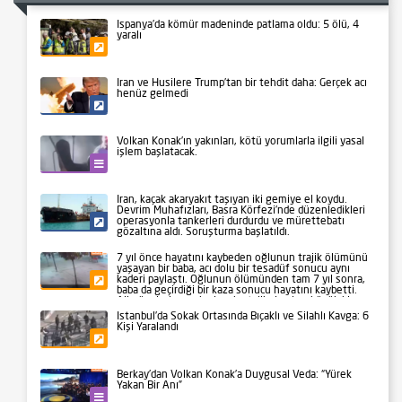
İspanya’da kömür madeninde patlama oldu: 5 ölü, 4
yaralı
Gündem
İran ve Husilere Trump’tan bir tehdit daha: Gerçek acı
henüz gelmedi
Siyaset
Volkan Konak’ın yakınları, kötü yorumlarla ilgili yasal
işlem başlatacak.
Kültür-Sanat
İran, kaçak akaryakıt taşıyan iki gemiye el koydu.
Devrim Muhafızları, Basra Körfezi’nde düzenledikleri
operasyonla tankerleri durdurdu ve mürettebatı
Siyaset
gözaltına aldı. Soruşturma başlatıldı.
7 yıl önce hayatını kaybeden oğlunun trajik ölümünü
yaşayan bir baba, acı dolu bir tesadüf sonucu aynı
kaderi paylaştı. Oğlunun ölümünden tam 7 yıl sonra,
Gündem
baba da geçirdiği bir kaza sonucu hayatını kaybetti.
Aile üyeleri ve yakınları, bu talihsiz olayı büyük bir
üzüntüyle karşıladı.
İstanbul’da Sokak Ortasında Bıçaklı ve Silahlı Kavga: 6
Kişi Yaralandı
Gündem
Berkay’dan Volkan Konak’a Duygusal Veda: “Yürek
Yakan Bir Anı”
Kültür-Sanat