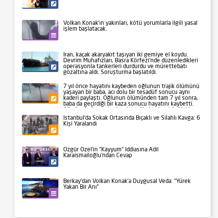
Siyaset
Volkan Konak’ın yakınları, kötü yorumlarla ilgili yasal
işlem başlatacak.
Kültür-Sanat
İran, kaçak akaryakıt taşıyan iki gemiye el koydu.
Devrim Muhafızları, Basra Körfezi’nde düzenledikleri
operasyonla tankerleri durdurdu ve mürettebatı
Siyaset
gözaltına aldı. Soruşturma başlatıldı.
7 yıl önce hayatını kaybeden oğlunun trajik ölümünü
yaşayan bir baba, acı dolu bir tesadüf sonucu aynı
kaderi paylaştı. Oğlunun ölümünden tam 7 yıl sonra,
Gündem
baba da geçirdiği bir kaza sonucu hayatını kaybetti.
Aile üyeleri ve yakınları, bu talihsiz olayı büyük bir
üzüntüyle karşıladı.
İstanbul’da Sokak Ortasında Bıçaklı ve Silahlı Kavga: 6
Kişi Yaralandı
Gündem
Özgür Özel’in ”Kayyum” İddiasına Adil
Karaismailoğlu’ndan Cevap
Siyaset
Berkay’dan Volkan Konak’a Duygusal Veda: “Yürek
Yakan Bir Anı”
Kültür-Sanat