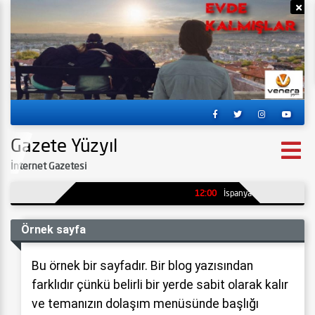
Reklamı Gizle
Re
Gazete Yüzyıl
İnternet Gazetesi
12:00
İspanya’da kömür madenin
Örnek sayfa
Bu örnek bir sayfadır. Bir blog yazısından
farklıdır çünkü belirli bir yerde sabit olarak kalır
ve temanızın dolaşım menüsünde başlığı