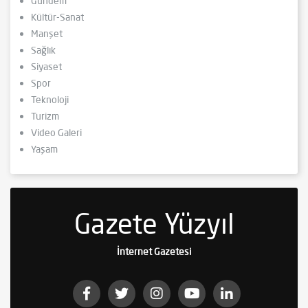
Gündem
Kültür-Sanat
Manşet
Sağlık
Siyaset
Spor
Teknoloji
Turizm
Video Galeri
Yaşam
Gazete Yüzyıl
İnternet Gazetesi