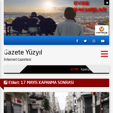
Reklamı Gizle
Re
Gazete Yüzyıl
İnternet Gazetesi
12:00
İspanya’da kömür madenin
Etiket:
17 MAYIS KAPANMA SONRASI