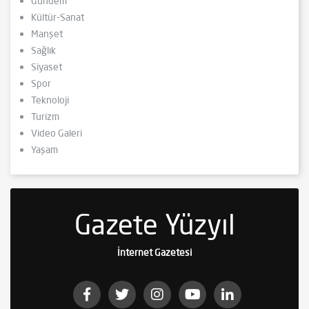
Gündem
Kültür-Sanat
Manşet
Sağlık
Siyaset
Spor
Teknoloji
Turizm
Video Galeri
Yaşam
Gazete Yüzyıl
İnternet Gazetesi