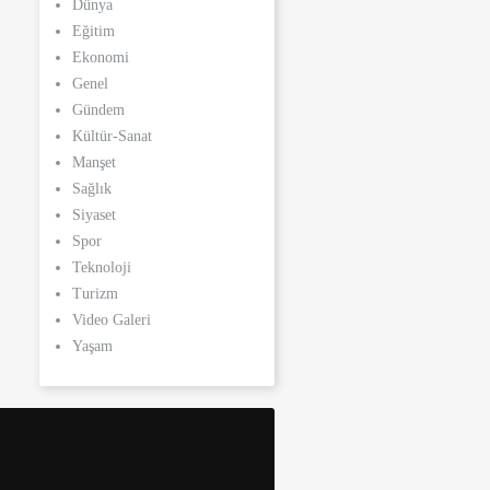
Dünya
Eğitim
Ekonomi
Genel
Gündem
Kültür-Sanat
Manşet
Sağlık
Siyaset
Spor
Teknoloji
Turizm
Video Galeri
Yaşam