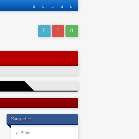
eri operasyonla
Kategoriler
ı kaderi
ve yakınları, bu
Bilim