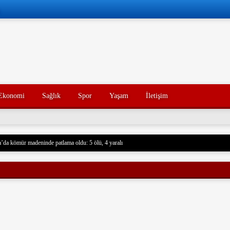
Ekonomi
Sağlık
Spor
Yaşam
İletişim
’da kömür madeninde patlama oldu: 5 ölü, 4 yaralı
 Husilere Trump’tan bir tehdit daha: Gerçek acı henüz gelmedi
Konak’ın yakınları, kötü yorumlarla ilgili yasal işlem başlatacak.
açak akaryakıt taşıyan iki gemiye el koydu. Devrim Muhafızları, Basra Körfezi’nde düzenledikl
rdu ve mürettebatı gözaltına aldı. Soruşturma başlatıldı.
nce hayatını kaybeden oğlunun trajik ölümünü yaşayan bir baba, acı dolu bir tesadüf sonucu ayn
un ölümünden tam 7 yıl sonra, baba da geçirdiği bir kaza sonucu hayatını kaybetti. Aile üyeleri 