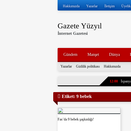
Hakkımızda
Yazarlar
İletişim
Üyelik
Gazete Yüzyıl
İnternet Gazetesi
Gündem
Manşet
Dünya
Yazarlar
Gizlilik politikası
Hakkımızda
12:00
İspanya
11:57
İran ve
Etiket:
9 bebek
11:52
Volkan 
11:47
İran, k
tankerleri durdu
11:43
7 yıl ö
Fas’da 9 bebek şaşkınlığı!
paylaştı. Oğlun