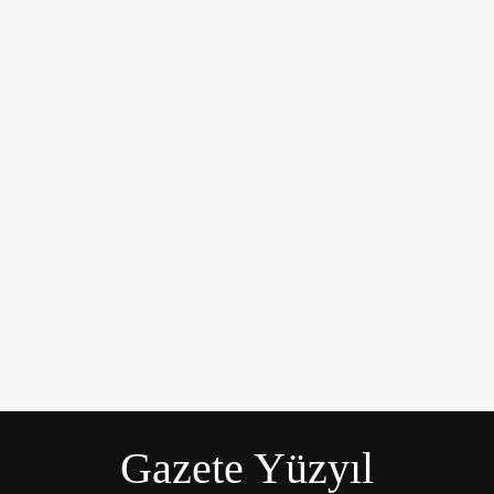
üyük bir üzüntüyle karşıladı.
Gazete Yüzyıl