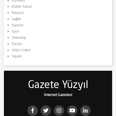
Gündem
Kültür-Sanat
Manşet
Sağlık
Siyaset
Spor
Teknoloji
Turizm
Video Galeri
Yaşam
Gazete Yüzyıl
İnternet Gazetesi