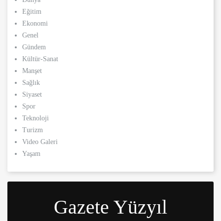
ölümünden tam 7 yıl sonra, baba da geçirdiği
Eğitim
bir kaza sonucu hayatını kaybetti. Aile üyeleri
ve yakınları, bu talihsiz olayı büyük bir
Ekonomi
üzüntüyle karşıladı.
Genel
Gündem
Kültür-Sanat
Manşet
Sağlık
Siyaset
Spor
Teknoloji
Turizm
Video Galeri
Yaşam
Gazete Yüzyıl