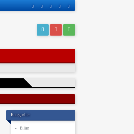
eri operasyonla
Kategoriler
ı kaderi
ve yakınları, bu
Bilim