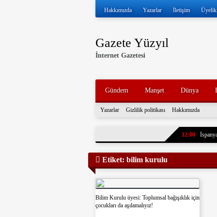
Hakkımızda
Yazarlar
İletişim
Üyelik
Gazete Yüzyıl
İnternet Gazetesi
Gündem
Manşet
Dünya
Yazarlar
Gizlilik politikası
Hakkımızda
12:00
İspanya
11:57
İran ve
Etiket:
bilim kurulu
11:52
Volkan 
11:47
İran, k
tankerleri durdu
11:43
7 yıl ö
Bilim Kurulu üyesi: Toplumsal bağışıklık için
çocukları da aşılamalıyız!
paylaştı. Oğlun