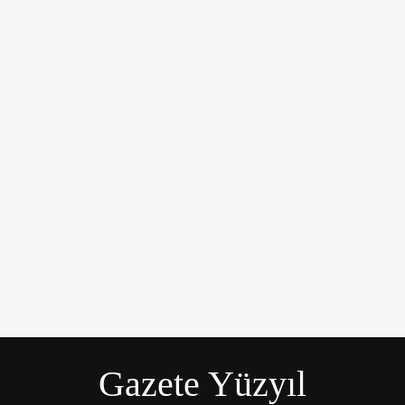
üyük bir üzüntüyle karşıladı.
Gazete Yüzyıl