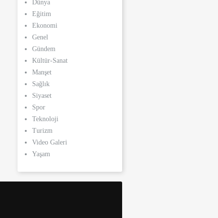
Dünya
Eğitim
Ekonomi
Genel
Gündem
Kültür-Sanat
Manşet
Sağlık
Siyaset
Spor
Teknoloji
Turizm
Video Galeri
Yaşam