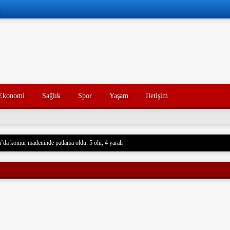
Ekonomi
Sağlık
Spor
Yaşam
İletişim
’da kömür madeninde patlama oldu: 5 ölü, 4 yaralı
 Husilere Trump’tan bir tehdit daha: Gerçek acı henüz gelmedi
Konak’ın yakınları, kötü yorumlarla ilgili yasal işlem başlatacak.
açak akaryakıt taşıyan iki gemiye el koydu. Devrim Muhafızları, Basra Körfezi’nde düzenledikl
rdu ve mürettebatı gözaltına aldı. Soruşturma başlatıldı.
nce hayatını kaybeden oğlunun trajik ölümünü yaşayan bir baba, acı dolu bir tesadüf sonucu ayn
un ölümünden tam 7 yıl sonra, baba da geçirdiği bir kaza sonucu hayatını kaybetti. Aile üyeleri 