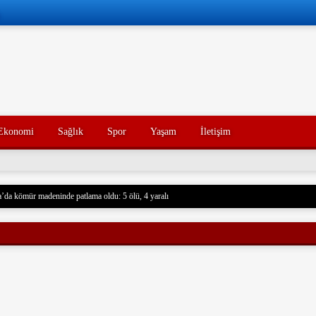
Ekonomi
Sağlık
Spor
Yaşam
İletişim
’da kömür madeninde patlama oldu: 5 ölü, 4 yaralı
 Husilere Trump’tan bir tehdit daha: Gerçek acı henüz gelmedi
Konak’ın yakınları, kötü yorumlarla ilgili yasal işlem başlatacak.
açak akaryakıt taşıyan iki gemiye el koydu. Devrim Muhafızları, Basra Körfezi’nde düzenledikl
rdu ve mürettebatı gözaltına aldı. Soruşturma başlatıldı.
nce hayatını kaybeden oğlunun trajik ölümünü yaşayan bir baba, acı dolu bir tesadüf sonucu ayn
un ölümünden tam 7 yıl sonra, baba da geçirdiği bir kaza sonucu hayatını kaybetti. Aile üyeleri 