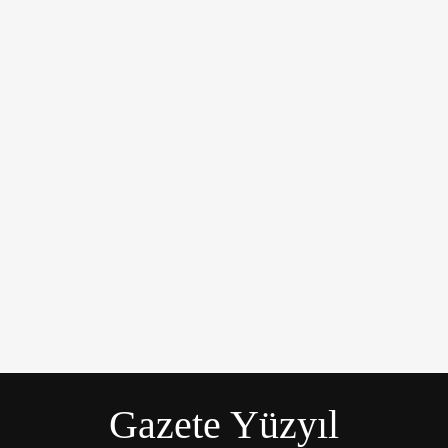
üyük bir üzüntüyle karşıladı.
Gazete Yüzyıl