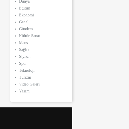
Dünya
Eğitim
Ekonomi
Genel
Gündem
Kültür-Sanat
Manşet
Sağlık
Siyaset
Spor
Teknoloji
Turizm
Video Galeri
Yaşam