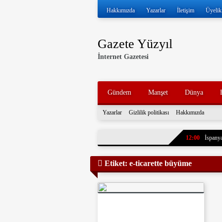
Hakkımızda
Yazarlar
İletişim
Üyelik
Gazete Yüzyıl
İnternet Gazetesi
Gündem
Manşet
Dünya
Yazarlar
Gizlilik politikası
Hakkımızda
12:00
İspanya
11:57
İran ve
Etiket:
e-ticarette büyüme
11:52
Volkan 
11:47
İran, k
tankerleri durdu
11:43
7 yıl ö
paylaştı. Oğlun