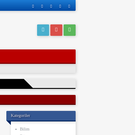
eri operasyonla
Kategoriler
ı kaderi
ve yakınları, bu
Bilim