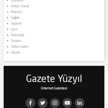
Gündem
Kültür-Sanat
Manşet
Sağlık
Siyaset
Spor
Teknoloji
Turizm
Video Galeri
Yaşam
Gazete Yüzyıl
İnternet Gazetesi