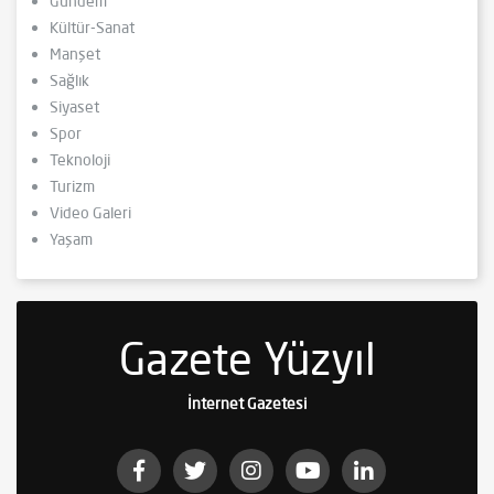
Gündem
Kültür-Sanat
Manşet
Sağlık
Siyaset
Spor
Teknoloji
Turizm
Video Galeri
Yaşam
Gazete Yüzyıl
İnternet Gazetesi