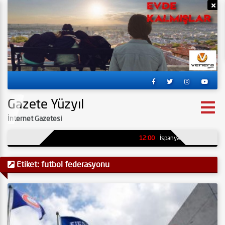
Reklamı Gizle
Re
Gazete Yüzyıl
İnternet Gazetesi
12:00
İspanya’da kömür madenin
Etiket:
futbol federasyonu