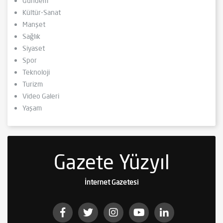
Gündem
Kültür-Sanat
Manşet
Sağlık
Siyaset
Spor
Teknoloji
Turizm
Video Galeri
Yaşam
Gazete Yüzyıl
İnternet Gazetesi