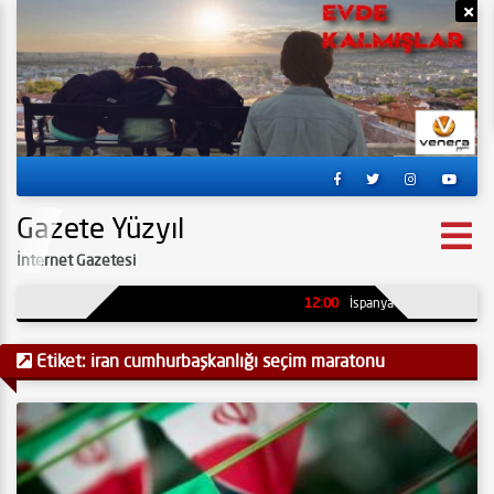
Reklamı Gizle
Re
Gazete Yüzyıl
İnternet Gazetesi
12:00
İspanya’da kömür madenind
Etiket:
iran cumhurbaşkanlığı seçim maratonu