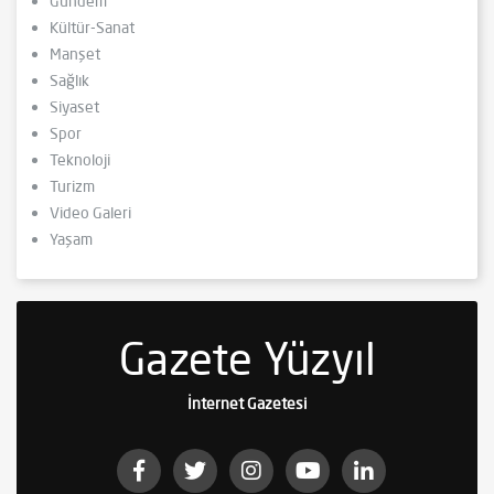
Gündem
Kültür-Sanat
Manşet
Sağlık
Siyaset
Spor
Teknoloji
Turizm
Video Galeri
Yaşam
Gazete Yüzyıl
İnternet Gazetesi