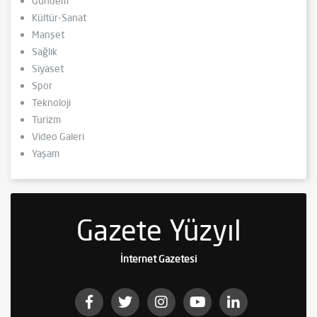
Gündem
Kültür-Sanat
Manşet
Sağlık
Siyaset
Spor
Teknoloji
Turizm
Video Galeri
Yaşam
Gazete Yüzyıl
İnternet Gazetesi