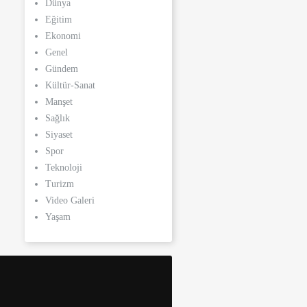
Dünya
Eğitim
Ekonomi
Genel
Gündem
Kültür-Sanat
Manşet
Sağlık
Siyaset
Spor
Teknoloji
Turizm
Video Galeri
Yaşam