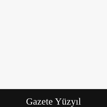
üyük bir üzüntüyle karşıladı.
Gazete Yüzyıl