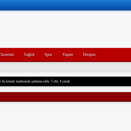
Ekonomi
Sağlık
Spor
Yaşam
İletişim
’da kömür madeninde patlama oldu: 5 ölü, 4 yaralı
 Husilere Trump’tan bir tehdit daha: Gerçek acı henüz gelmedi
Konak’ın yakınları, kötü yorumlarla ilgili yasal işlem başlatacak.
açak akaryakıt taşıyan iki gemiye el koydu. Devrim Muhafızları, Basra Körfezi’nde düzenledikl
rdu ve mürettebatı gözaltına aldı. Soruşturma başlatıldı.
nce hayatını kaybeden oğlunun trajik ölümünü yaşayan bir baba, acı dolu bir tesadüf sonucu ayn
un ölümünden tam 7 yıl sonra, baba da geçirdiği bir kaza sonucu hayatını kaybetti. Aile üyeleri 