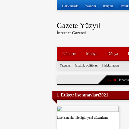
Hakkımızda
Yazarlar
İletişim
Üyelik
Gazete Yüzyıl
İnternet Gazetesi
Gündem
Manşet
Dünya
Yazarlar
Gizlilik politikası
Hakkımızda
12:00
İspanya
11:57
İran ve
Etiket:
lise sınavları2021
11:52
Volkan 
11:47
İran, k
tankerleri durdu
11:43
7 yıl ö
Lise Sınavları ile ilgili yeni düzenleme
paylaştı. Oğlun