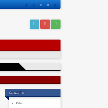
eri operasyonla
Kategoriler
ı kaderi
ve yakınları, bu
Bilim