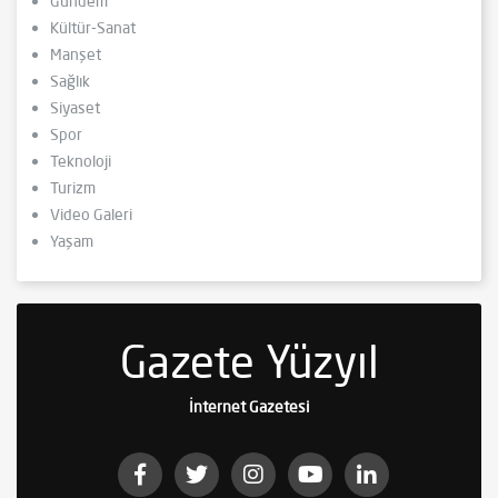
Gündem
Kültür-Sanat
Manşet
Sağlık
Siyaset
Spor
Teknoloji
Turizm
Video Galeri
Yaşam
Gazete Yüzyıl
İnternet Gazetesi