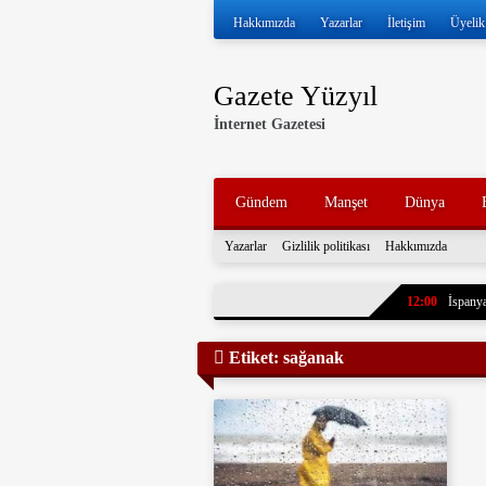
Hakkımızda
Yazarlar
İletişim
Üyelik
Gazete Yüzyıl
İnternet Gazetesi
Gündem
Manşet
Dünya
Yazarlar
Gizlilik politikası
Hakkımızda
12:00
İspanya
11:57
İran ve
Etiket:
sağanak
11:52
Volkan 
11:47
İran, k
tankerleri durdu
11:43
7 yıl ö
paylaştı. Oğlun