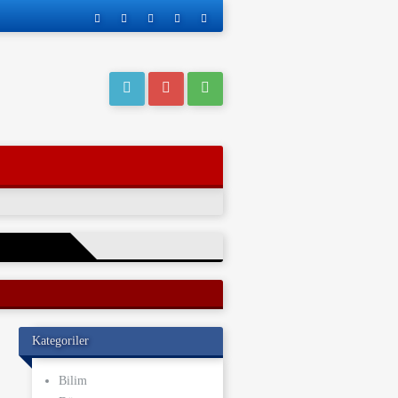
eri operasyonla
Kategoriler
ı kaderi
ve yakınları, bu
Bilim