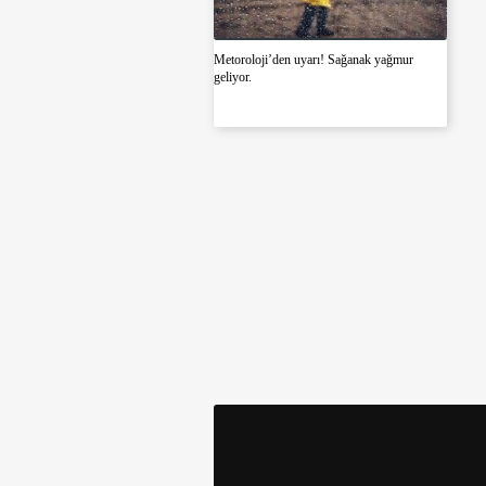
talihsiz olayı b
Metoroloji’den uyarı! Sağanak yağmur
geliyor.