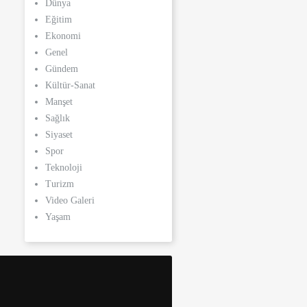
Dünya
Eğitim
Ekonomi
Genel
Gündem
Kültür-Sanat
Manşet
Sağlık
Siyaset
Spor
Teknoloji
Turizm
Video Galeri
Yaşam