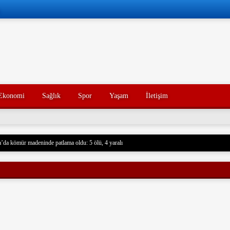
Ekonomi
Sağlık
Spor
Yaşam
İletişim
’da kömür madeninde patlama oldu: 5 ölü, 4 yaralı
 Husilere Trump’tan bir tehdit daha: Gerçek acı henüz gelmedi
Konak’ın yakınları, kötü yorumlarla ilgili yasal işlem başlatacak.
açak akaryakıt taşıyan iki gemiye el koydu. Devrim Muhafızları, Basra Körfezi’nde düzenledikl
rdu ve mürettebatı gözaltına aldı. Soruşturma başlatıldı.
nce hayatını kaybeden oğlunun trajik ölümünü yaşayan bir baba, acı dolu bir tesadüf sonucu ayn
un ölümünden tam 7 yıl sonra, baba da geçirdiği bir kaza sonucu hayatını kaybetti. Aile üyeleri 