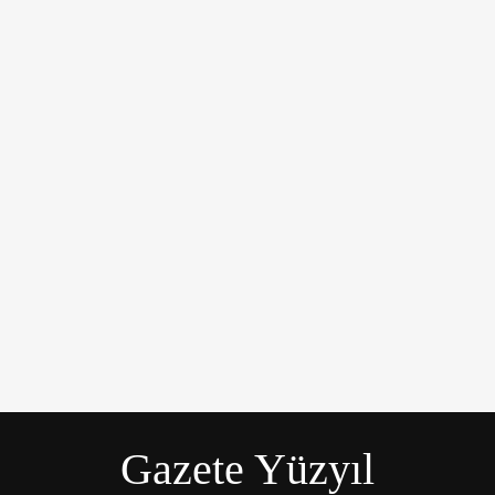
üyük bir üzüntüyle karşıladı.
Gazete Yüzyıl