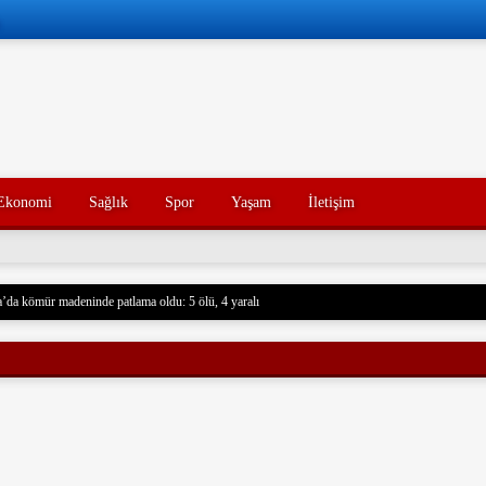
Ekonomi
Sağlık
Spor
Yaşam
İletişim
’da kömür madeninde patlama oldu: 5 ölü, 4 yaralı
 Husilere Trump’tan bir tehdit daha: Gerçek acı henüz gelmedi
Konak’ın yakınları, kötü yorumlarla ilgili yasal işlem başlatacak.
açak akaryakıt taşıyan iki gemiye el koydu. Devrim Muhafızları, Basra Körfezi’nde düzenledikl
rdu ve mürettebatı gözaltına aldı. Soruşturma başlatıldı.
nce hayatını kaybeden oğlunun trajik ölümünü yaşayan bir baba, acı dolu bir tesadüf sonucu ayn
un ölümünden tam 7 yıl sonra, baba da geçirdiği bir kaza sonucu hayatını kaybetti. Aile üyeleri 