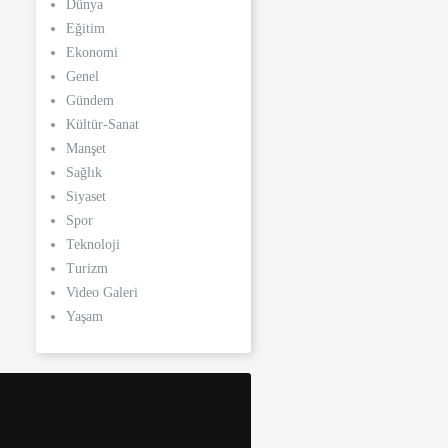
Dünya
Eğitim
Ekonomi
Genel
Gündem
Kültür-Sanat
Manşet
Sağlık
Siyaset
Spor
Teknoloji
Turizm
Video Galeri
Yaşam