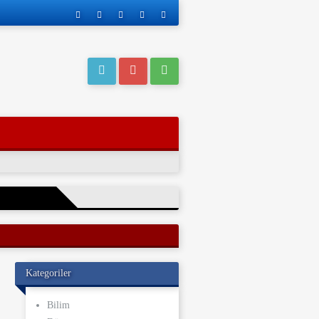
eri operasyonla
Kategoriler
ı kaderi
ve yakınları, bu
Bilim