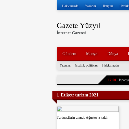
Hakkımızda
Yazarlar
İletişim
Üyelik
Gazete Yüzyıl
İnternet Gazetesi
Gündem
Manşet
Dünya
Yazarlar
Gizlilik politikası
Hakkımızda
12:00
İspanya
11:57
İran ve
Etiket:
turizm 2021
11:52
Volkan 
11:47
İran, k
tankerleri durdu
11:43
7 yıl ö
Turizmcilerin umudu Ağustos’a kaldı!
paylaştı. Oğlun