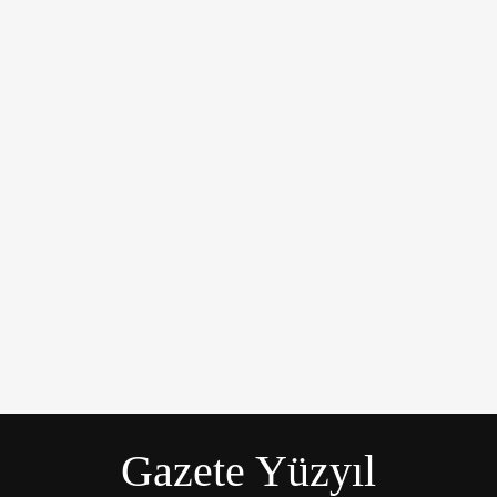
üyük bir üzüntüyle karşıladı.
Gazete Yüzyıl