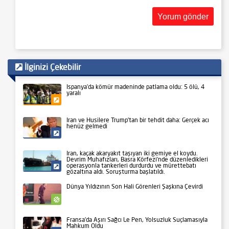
İlginizi Çekebilir
İspanya’da kömür madeninde patlama oldu: 5 ölü, 4
yaralı
Gündem
İran ve Husilere Trump’tan bir tehdit daha: Gerçek acı
henüz gelmedi
Siyaset
İran, kaçak akaryakıt taşıyan iki gemiye el koydu.
Devrim Muhafızları, Basra Körfezi’nde düzenledikleri
operasyonla tankerleri durdurdu ve mürettebatı
Siyaset
gözaltına aldı. Soruşturma başlatıldı.
Dünya Yıldızının Son Hali Görenleri Şaşkına Çevirdi
Spor
Fransa’da Aşırı Sağcı Le Pen, Yolsuzluk Suçlamasıyla
Mahkum Oldu