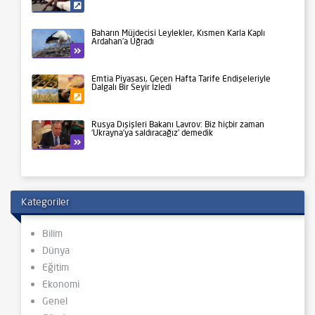
Siyaset
Baharın Müjdecisi Leylekler, Kısmen Karla Kaplı
Ardahan’a Uğradı
Yaşam
Emtia Piyasası, Geçen Hafta Tarife Endişeleriyle
Dalgalı Bir Seyir İzledi
Gündem
Rusya Dışişleri Bakanı Lavrov: Biz hiçbir zaman
‘Ukrayna’ya saldıracağız’ demedik
Yaşam
Kategoriler
Bilim
Dünya
Eğitim
Ekonomi
Genel