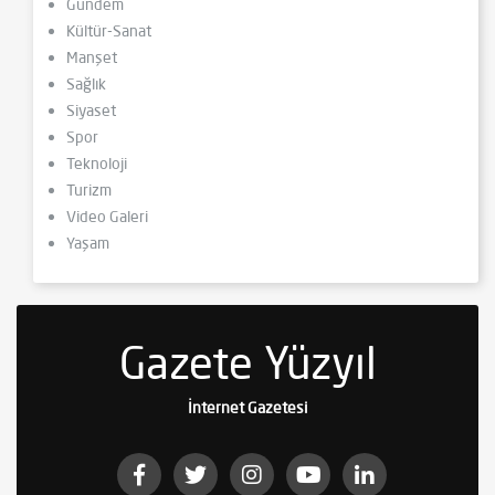
Gündem
Kültür-Sanat
Manşet
Sağlık
Siyaset
Spor
Teknoloji
Turizm
Video Galeri
Yaşam
Gazete Yüzyıl
İnternet Gazetesi