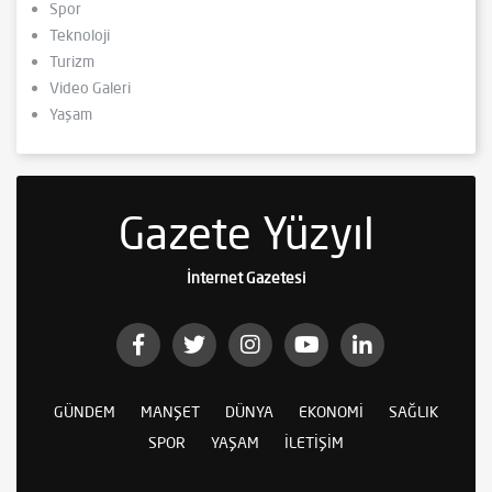
Spor
Teknoloji
Turizm
Video Galeri
Yaşam
Gazete Yüzyıl
İnternet Gazetesi
GÜNDEM
MANŞET
DÜNYA
EKONOMI
SAĞLIK
SPOR
YAŞAM
İLETIŞIM