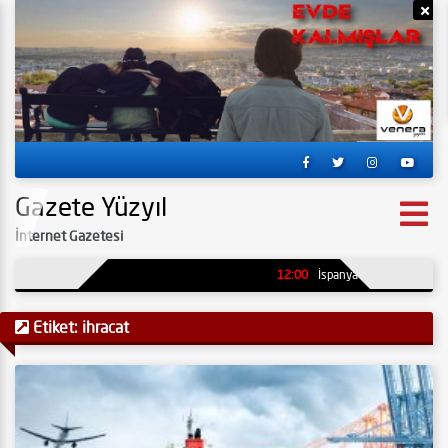
Reklamı Gizle
Re
Gazete Yüzyıl
İnternet Gazetesi
12:00
İspanya’da kömür madenind
Etiket:
ihracat