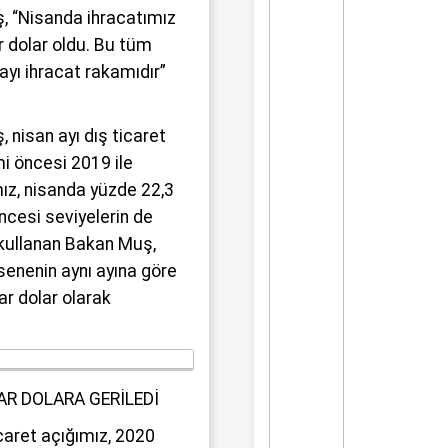
üyük bir üzüntüyle karşıladı.
 “Nisanda ihracatımız
r dolar oldu. Bu tüm
ayı ihracat rakamıdır”
nisan ayı dış ticaret
i öncesi 2019 ile
mız, nisanda yüzde 22,3
ncesi seviyelerin de
 kullanan Bakan Muş,
senenin aynı ayına göre
ar dolar olarak
YAR DOLARA GERİLEDİ
caret açığımız, 2020