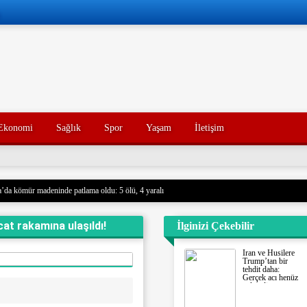
Ekonomi
Sağlık
Spor
Yaşam
İletişim
’da kömür madeninde patlama oldu: 5 ölü, 4 yaralı
 Husilere Trump’tan bir tehdit daha: Gerçek acı henüz gelmedi
at rakamına ulaşıldı!
İlginizi Çekebilir
Konak’ın yakınları, kötü yorumlarla ilgili yasal işlem başlatacak.
açak akaryakıt taşıyan iki gemiye el koydu. Devrim Muhafızları, Basra Körfezi’nde düzenledikl
İran ve Husilere
rdu ve mürettebatı gözaltına aldı. Soruşturma başlatıldı.
Trump’tan bir
tehdit daha:
nce hayatını kaybeden oğlunun trajik ölümünü yaşayan bir baba, acı dolu bir tesadüf sonucu ayn
Gerçek acı henüz
gelmedi
un ölümünden tam 7 yıl sonra, baba da geçirdiği bir kaza sonucu hayatını kaybetti. Aile üyeleri 