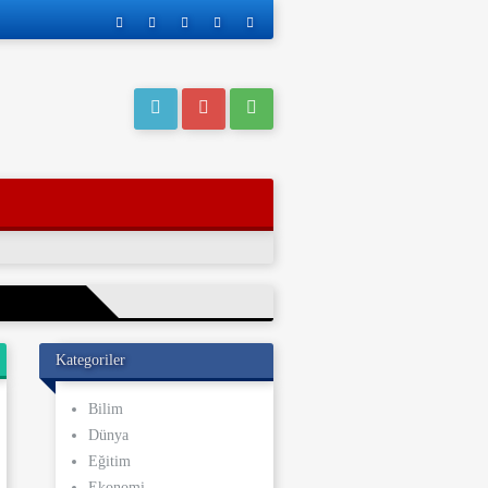
Kategoriler
eri operasyonla
Bilim
Dünya
ı kaderi
Eğitim
ve yakınları, bu
Ekonomi