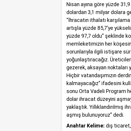
Nisan ayına göre yüzde 31,9 
dolardan 3,1 milyar dolara ger
“İhracatın ithalatı karşılama
artışla yüzde 85,7’ye yükselir
yüzde 97,7 oldu” şeklinde k
memleketimizin her köşesini
sorunlarıyla ilgili istişare s
yoğunlaştıracağız. Üreticiler
gezerek, aksayan noktaları 
Hiçbir vatandaşımızın derdin
kalmayacağız” ifadesini ku
sonu Orta Vadeli Program h
dolar ihracat düzeyini aşma
yaklaştık. Yıllıklandırılmış i
aşmış bulunuyoruz” dedi.
Anahtar Kelime:
dış ticaret