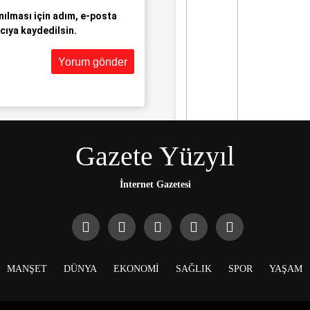
ılması için adım, e-posta
cıya kaydedilsin.
Gazete Yüzyıl
Siyaset
Volkan Konak’ın
yakınları, kötü
İnternet Gazetesi
yorumlarla ilgili
yasal işlem
başlatacak.
MANŞET
DÜNYA
EKONOMI
SAĞLIK
SPOR
YAŞAM