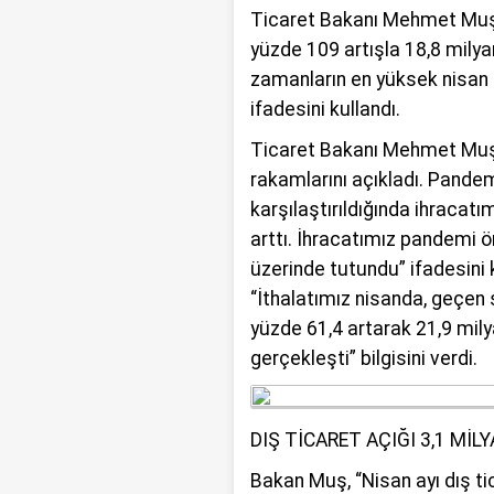
talihsiz olayı b
Ticaret Bakanı Mehmet Muş,
yüzde 109 artışla 18,8 milya
zamanların en yüksek nisan 
ifadesini kullandı.
Ticaret Bakanı Mehmet Muş, 
rakamlarını açıkladı. Pandem
karşılaştırıldığında ihracatı
arttı. İhracatımız pandemi ö
üzerinde tutundu” ifadesini
“İthalatımız nisanda, geçen 
yüzde 61,4 artarak 21,9 mily
gerçekleşti” bilgisini verdi.
DIŞ TİCARET AÇIĞI 3,1 MİL
Bakan Muş, “Nisan ayı dış ti