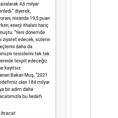
azalarak 4,6 milyar
iledi.” diyerek,
 oranı, nisanda 19,5 puan
ken, enerji ithalatı hariç
onuştu. “Yeni dönemde
 ziyaret edecek, sizlerin
üreçlerini daha da
imizin tesislerini tek tek
yerinde tespit edeceğiz.
e kayıtsız
llanan Bakan Muş, “2021
edefimiz olan 184 milyar
ya bir adım daha
hracatımızla bu hedefi
,
ihracat