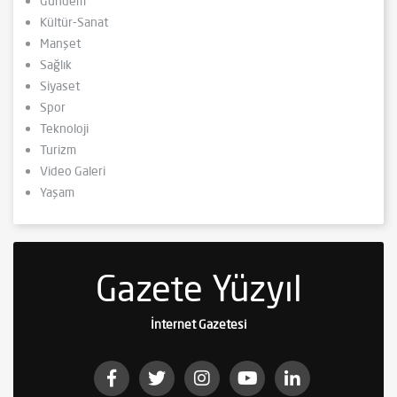
Gündem
Kültür-Sanat
Manşet
Sağlık
Siyaset
Spor
Teknoloji
Turizm
Video Galeri
Yaşam
Gazete Yüzyıl
İnternet Gazetesi