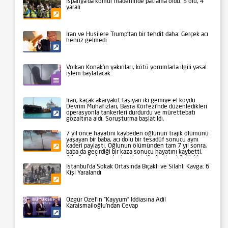
İspanya’da kömür madeninde patlama oldu: 5 ölü, 4
yaralı
Gündem
İran ve Husilere Trump’tan bir tehdit daha: Gerçek acı
henüz gelmedi
Siyaset
Volkan Konak’ın yakınları, kötü yorumlarla ilgili yasal
işlem başlatacak.
Kültür-Sanat
İran, kaçak akaryakıt taşıyan iki gemiye el koydu.
Devrim Muhafızları, Basra Körfezi’nde düzenledikleri
operasyonla tankerleri durdurdu ve mürettebatı
Siyaset
gözaltına aldı. Soruşturma başlatıldı.
7 yıl önce hayatını kaybeden oğlunun trajik ölümünü
yaşayan bir baba, acı dolu bir tesadüf sonucu aynı
kaderi paylaştı. Oğlunun ölümünden tam 7 yıl sonra,
Gündem
baba da geçirdiği bir kaza sonucu hayatını kaybetti.
Aile üyeleri ve yakınları, bu talihsiz olayı büyük bir
üzüntüyle karşıladı.
İstanbul’da Sokak Ortasında Bıçaklı ve Silahlı Kavga: 6
Kişi Yaralandı
Gündem
Özgür Özel’in ”Kayyum” İddiasına Adil
Karaismailoğlu’ndan Cevap
Siyaset