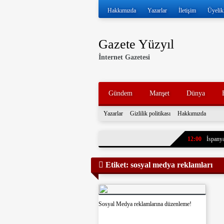
Hakkımızda
Yazarlar
İletişim
Üyelik
Gazete Yüzyıl
İnternet Gazetesi
Gündem
Manşet
Dünya
Yazarlar
Gizlilik politikası
Hakkımızda
12:00
İspanya
11:57
İran ve
Etiket:
sosyal medya reklamları
11:52
Volkan 
11:47
İran, k
tankerleri durdu
11:43
7 yıl ö
Sosyal Medya reklamlarına düzenleme!
paylaştı. Oğlun