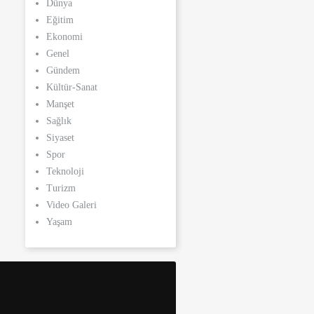
Dünya
Eğitim
Ekonomi
Genel
Gündem
Kültür-Sanat
Manşet
Sağlık
Siyaset
Spor
Teknoloji
Turizm
Video Galeri
Yaşam