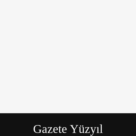
üyük bir üzüntüyle karşıladı.
Gazete Yüzyıl