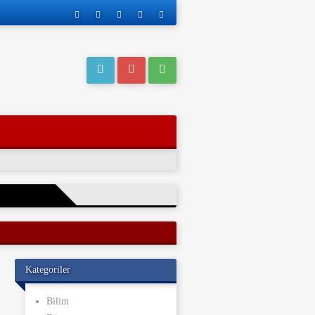
eri operasyonla
Kategoriler
ı kaderi
ve yakınları, bu
Bilim