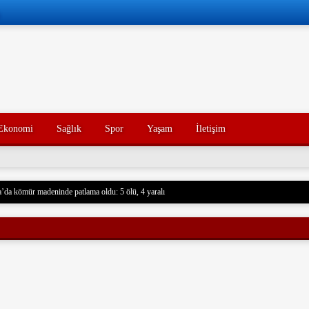
Ekonomi
Sağlık
Spor
Yaşam
İletişim
’da kömür madeninde patlama oldu: 5 ölü, 4 yaralı
 Husilere Trump’tan bir tehdit daha: Gerçek acı henüz gelmedi
Konak’ın yakınları, kötü yorumlarla ilgili yasal işlem başlatacak.
açak akaryakıt taşıyan iki gemiye el koydu. Devrim Muhafızları, Basra Körfezi’nde düzenledikl
rdu ve mürettebatı gözaltına aldı. Soruşturma başlatıldı.
nce hayatını kaybeden oğlunun trajik ölümünü yaşayan bir baba, acı dolu bir tesadüf sonucu ayn
un ölümünden tam 7 yıl sonra, baba da geçirdiği bir kaza sonucu hayatını kaybetti. Aile üyeleri 