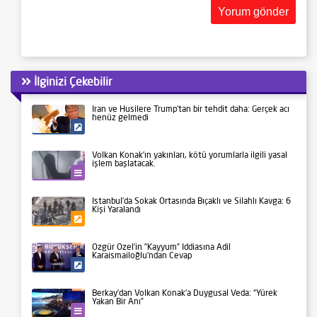
İlginizi Çekebilir
İran ve Husilere Trump’tan bir tehdit daha: Gerçek acı
henüz gelmedi
Siyaset
Volkan Konak’ın yakınları, kötü yorumlarla ilgili yasal
işlem başlatacak.
Kültür-Sanat
İstanbul’da Sokak Ortasında Bıçaklı ve Silahlı Kavga: 6
Kişi Yaralandı
Gündem
Özgür Özel’in ”Kayyum” İddiasına Adil
Karaismailoğlu’ndan Cevap
Siyaset
Berkay’dan Volkan Konak’a Duygusal Veda: “Yürek
Yakan Bir Anı”
Kültür-Sanat