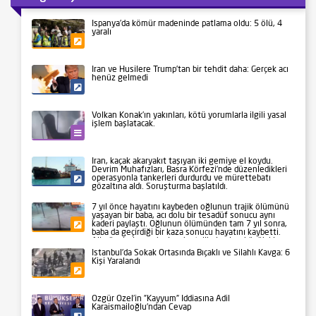
İspanya’da kömür madeninde patlama oldu: 5 ölü, 4
yaralı
Gündem
İran ve Husilere Trump’tan bir tehdit daha: Gerçek acı
henüz gelmedi
Siyaset
Volkan Konak’ın yakınları, kötü yorumlarla ilgili yasal
işlem başlatacak.
Kültür-Sanat
İran, kaçak akaryakıt taşıyan iki gemiye el koydu.
Devrim Muhafızları, Basra Körfezi’nde düzenledikleri
operasyonla tankerleri durdurdu ve mürettebatı
Siyaset
gözaltına aldı. Soruşturma başlatıldı.
7 yıl önce hayatını kaybeden oğlunun trajik ölümünü
yaşayan bir baba, acı dolu bir tesadüf sonucu aynı
kaderi paylaştı. Oğlunun ölümünden tam 7 yıl sonra,
Gündem
baba da geçirdiği bir kaza sonucu hayatını kaybetti.
Aile üyeleri ve yakınları, bu talihsiz olayı büyük bir
üzüntüyle karşıladı.
İstanbul’da Sokak Ortasında Bıçaklı ve Silahlı Kavga: 6
Kişi Yaralandı
Gündem
Özgür Özel’in ”Kayyum” İddiasına Adil
Karaismailoğlu’ndan Cevap