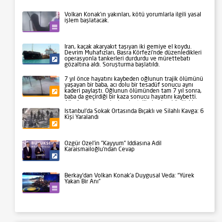
Volkan Konak’ın yakınları, kötü yorumlarla ilgili yasal
işlem başlatacak.
Kültür-Sanat
İran, kaçak akaryakıt taşıyan iki gemiye el koydu.
Devrim Muhafızları, Basra Körfezi’nde düzenledikleri
operasyonla tankerleri durdurdu ve mürettebatı
Siyaset
gözaltına aldı. Soruşturma başlatıldı.
7 yıl önce hayatını kaybeden oğlunun trajik ölümünü
yaşayan bir baba, acı dolu bir tesadüf sonucu aynı
kaderi paylaştı. Oğlunun ölümünden tam 7 yıl sonra,
Gündem
baba da geçirdiği bir kaza sonucu hayatını kaybetti.
Aile üyeleri ve yakınları, bu talihsiz olayı büyük bir
üzüntüyle karşıladı.
İstanbul’da Sokak Ortasında Bıçaklı ve Silahlı Kavga: 6
Kişi Yaralandı
Gündem
Özgür Özel’in ”Kayyum” İddiasına Adil
Karaismailoğlu’ndan Cevap
Siyaset
Berkay’dan Volkan Konak’a Duygusal Veda: “Yürek
Yakan Bir Anı”
Kültür-Sanat