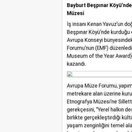
talihsiz olayı b
Bayburt Beşpınar Köyü’nde
Müzesi
İş insanı Kenan Yavuz’un d
Beşpınar Köyü’nde kurduğu 
Avrupa Konseyi bünyesinde
Forumu’nun (EMF) düzenledi
Museum of the Year Award) 
kazandı.
Avrupa Müze Forumu, yapımı 
metrekare alan üzerine kur
Etnografya Müzesi’ne Sillet
gerekçesini, “Yerel halkın des
birlikte gerçekleştirdiği kült
yaşam zenginliğini temel al