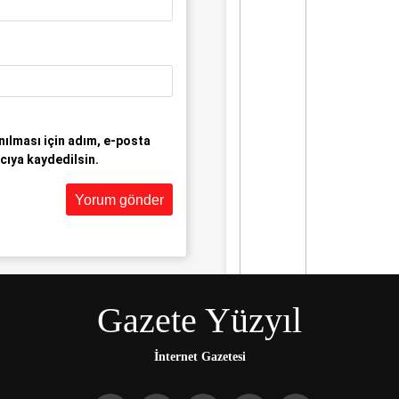
ılması için adım, e-posta
cıya kaydedilsin.
Gazete Yüzyıl
Gündem
İran ve Husilere
Trump’tan bir
İnternet Gazetesi
tehdit daha:
Gerçek acı henüz
gelmedi