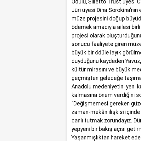
Ödülü, Silletto Trust üyesi
Jüri üyesi Dina Sorokina’nın
müze projesini doğup büyüd
ödemek amacıyla ailesi birl
projesi olarak oluşturduğunu
sonucu faaliyete giren müze
büyük bir ödüle layık görül
duyduğunu kaydeden Yavuz,
kültür mirasını ve büyük mede
geçmişten geleceğe taşımak
Anadolu medeniyetini yeni k
kalmasına önem verdiğini sö
“Değişmemesi gereken güzel
zaman-mekân ilişkisi içinde 
canlı tutmak zorundayız. Dü
yepyeni bir bakış açısı getir
Yaşanmışlıktan hareket eder