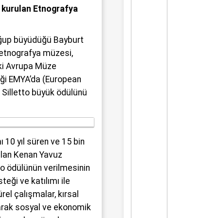
üyük bir üzüntüyle karşıladı.
 kurulan Etnografya
oğup büyüdüğü Bayburt
etnografya müzesi,
ki Avrupa Müze
ği EMYA’da (European
Silletto büyük ödülünü
10 yıl süren ve 15 bin
ulan Kenan Yavuz
to ödülünün verilmesinin
teği ve katılımı ile
ürel çalışmalar, kırsal
arak sosyal ve ekonomik