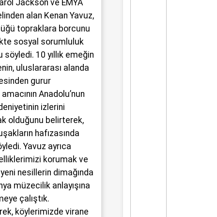
 Carol Jackson ve EMYA
 elinden alan Kenan Yavuz,
üğü topraklara borcunu
ikte sosyal sorumluluk
 söyledi. 10 yıllık emeğin
nin, uluslararası alanda
mesinden gurur
 amacının Anadolu’nun
niyetinin izlerini
 olduğunu belirterek,
uşakların hafızasında
yledi. Yavuz ayrıca
liklerimizi korumak ve
yeni nesillerin dimağında
nya müzecilik anlayışına
meye çalıştık.
ek, köylerimizde virane