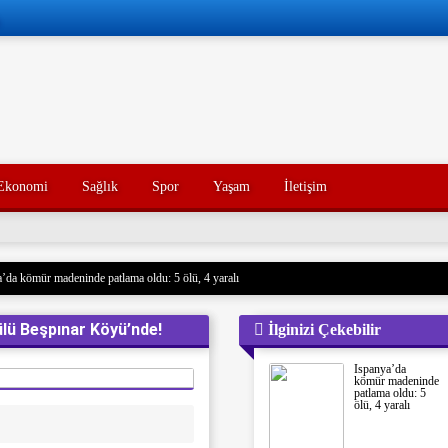
Ekonomi
Sağlık
Spor
Yaşam
İletişim
’da kömür madeninde patlama oldu: 5 ölü, 4 yaralı
 Husilere Trump’tan bir tehdit daha: Gerçek acı henüz gelmedi
ülü Beşpınar Köyü’nde!
İlginizi Çekebilir
Konak’ın yakınları, kötü yorumlarla ilgili yasal işlem başlatacak.
açak akaryakıt taşıyan iki gemiye el koydu. Devrim Muhafızları, Basra Körfezi’nde düzenledikl
İspanya’da
rdu ve mürettebatı gözaltına aldı. Soruşturma başlatıldı.
kömür madeninde
patlama oldu: 5
nce hayatını kaybeden oğlunun trajik ölümünü yaşayan bir baba, acı dolu bir tesadüf sonucu ayn
ölü, 4 yaralı
un ölümünden tam 7 yıl sonra, baba da geçirdiği bir kaza sonucu hayatını kaybetti. Aile üyeleri 