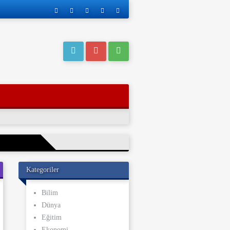
Kategoriler
eri operasyonla
Bilim
Dünya
ı kaderi
Eğitim
ve yakınları, bu
Ekonomi