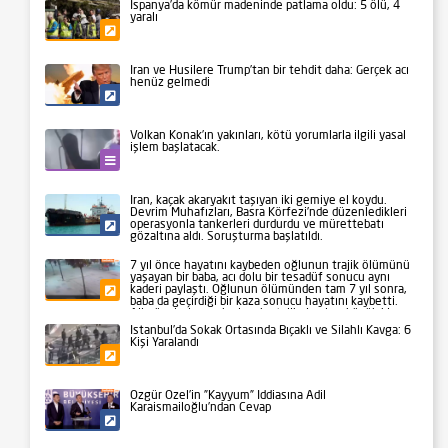
İspanya’da kömür madeninde patlama oldu: 5 ölü, 4
yaralı
Gündem
İran ve Husilere Trump’tan bir tehdit daha: Gerçek acı
henüz gelmedi
Siyaset
Volkan Konak’ın yakınları, kötü yorumlarla ilgili yasal
işlem başlatacak.
Kültür-Sanat
İran, kaçak akaryakıt taşıyan iki gemiye el koydu.
Devrim Muhafızları, Basra Körfezi’nde düzenledikleri
operasyonla tankerleri durdurdu ve mürettebatı
Siyaset
gözaltına aldı. Soruşturma başlatıldı.
7 yıl önce hayatını kaybeden oğlunun trajik ölümünü
yaşayan bir baba, acı dolu bir tesadüf sonucu aynı
kaderi paylaştı. Oğlunun ölümünden tam 7 yıl sonra,
Gündem
baba da geçirdiği bir kaza sonucu hayatını kaybetti.
Aile üyeleri ve yakınları, bu talihsiz olayı büyük bir
üzüntüyle karşıladı.
İstanbul’da Sokak Ortasında Bıçaklı ve Silahlı Kavga: 6
Kişi Yaralandı
Gündem
Özgür Özel’in ”Kayyum” İddiasına Adil
Karaismailoğlu’ndan Cevap
Siyaset