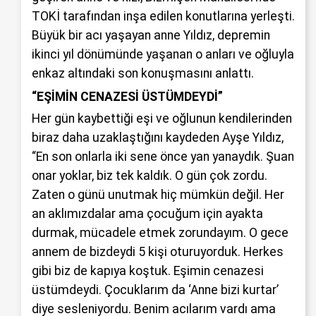
TOKİ tarafından inşa edilen konutlarına yerleşti.
Büyük bir acı yaşayan anne Yıldız, depremin
ikinci yıl dönümünde yaşanan o anları ve oğluyla
enkaz altındaki son konuşmasını anlattı.
“EŞİMİN CENAZESİ ÜSTÜMDEYDİ”
Her gün kaybettiği eşi ve oğlunun kendilerinden
biraz daha uzaklaştığını kaydeden Ayşe Yıldız,
“En son onlarla iki sene önce yan yanaydık. Şuan
onar yoklar, biz tek kaldık. O gün çok zordu.
Zaten o günü unutmak hiç mümkün değil. Her
an aklımızdalar ama çocuğum için ayakta
durmak, mücadele etmek zorundayım. O gece
annem de bizdeydi 5 kişi oturuyorduk. Herkes
gibi biz de kapıya koştuk. Eşimin cenazesi
üstümdeydi. Çocuklarım da ‘Anne bizi kurtar’
diye sesleniyordu. Benim acılarım vardı ama