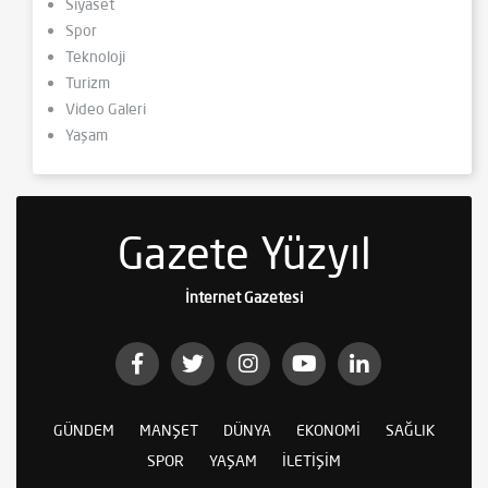
Siyaset
Spor
Teknoloji
Turizm
Video Galeri
Yaşam
Gazete Yüzyıl
İnternet Gazetesi
GÜNDEM
MANŞET
DÜNYA
EKONOMI
SAĞLIK
SPOR
YAŞAM
İLETIŞIM