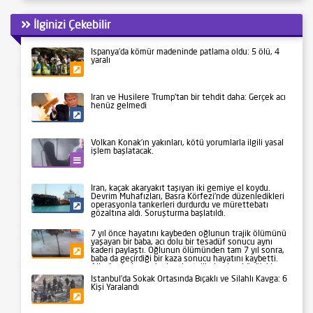
İlginizi Çekebilir
İspanya’da kömür madeninde patlama oldu: 5 ölü, 4
yaralı
Gündem
İran ve Husilere Trump’tan bir tehdit daha: Gerçek acı
henüz gelmedi
Siyaset
Volkan Konak’ın yakınları, kötü yorumlarla ilgili yasal
işlem başlatacak.
Kültür-Sanat
İran, kaçak akaryakıt taşıyan iki gemiye el koydu.
Devrim Muhafızları, Basra Körfezi’nde düzenledikleri
operasyonla tankerleri durdurdu ve mürettebatı
Siyaset
gözaltına aldı. Soruşturma başlatıldı.
7 yıl önce hayatını kaybeden oğlunun trajik ölümünü
yaşayan bir baba, acı dolu bir tesadüf sonucu aynı
kaderi paylaştı. Oğlunun ölümünden tam 7 yıl sonra,
Gündem
baba da geçirdiği bir kaza sonucu hayatını kaybetti.
Aile üyeleri ve yakınları, bu talihsiz olayı büyük bir
üzüntüyle karşıladı.
İstanbul’da Sokak Ortasında Bıçaklı ve Silahlı Kavga: 6
Kişi Yaralandı
Gündem