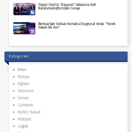
Özgür Özel’in ”Kayyum” İddiasına Adil
Karaismailoğlu’ndan Cevap
Siyaset
Berkay’dan Volkan Konak’a Duygusal Veda: “Yürek
Yakan Bir Anı”
Kültür-Sanat
Kategoriler
Bilim
Dünya
Eğitim
Ekonomi
Genel
Gündem
Kültür-Sanat
Manşet
Sağlık