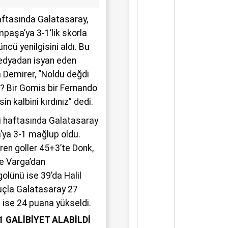
üyük bir üzüntüyle karşıladı.
aftasında Galatasaray,
paşa’ya 3-1’lik skorla
cü yenilgisini aldı. Bu
edyadan isyan eden
 Demirer, “Noldu değdi
? Bir Gomis bir Fernando
n kalbini kırdınız” dedi.
ci haftasında Galatasaray
ya 3-1 mağlup oldu.
ren goller 45+3’te Donk,
e Varga’dan
golünü ise 39’da Halil
uçla Galatasaray 27
ise 24 puana yükseldi.
 GALİBİYET ALABİLDİ