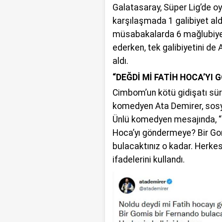
Galatasaray, Süper Lig’de o
karşılaşmada 1 galibiyet al
müsabakalarda 6 mağlubiyet
ederken, tek galibiyetini de
aldı.
“DEĞDİ Mİ FATİH HOCA’YI
Cimbom’un kötü gidişatı sür
komedyen Ata Demirer, sosy
Ünlü komedyen mesajında, “
Hoca’yı göndermeye? Bir Go
bulacaktınız o kadar. Herkesi
ifadelerini kullandı.