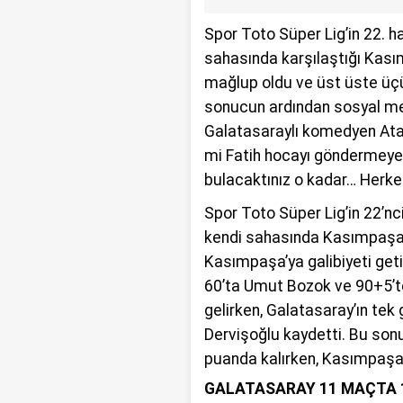
talihsiz olayı b
Spor Toto Süper Lig’in 22. h
sahasında karşılaştığı Kasım
mağlup oldu ve üst üste üçün
sonucun ardından sosyal m
Galatasaraylı komedyen Ata
mi Fatih hocayı göndermeye
bulacaktınız o kadar… Herkesi
Spor Toto Süper Lig’in 22’n
kendi sahasında Kasımpaşa’
Kasımpaşa’ya galibiyeti geti
60’ta Umut Bozok ve 90+5’t
gelirken, Galatasaray’ın tek 
Dervişoğlu kaydetti. Bu son
puanda kalırken, Kasımpaşa 
GALATASARAY 11 MAÇTA 1