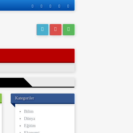
Kategoriler
eri operasyonla
Bilim
Dünya
ı kaderi
Eğitim
ve yakınları, bu
Ekonomi