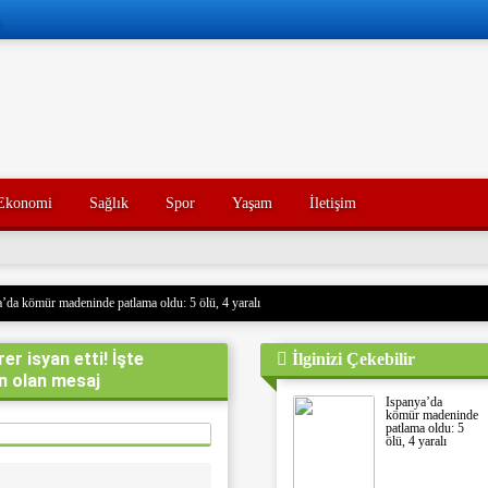
Ekonomi
Sağlık
Spor
Yaşam
İletişim
’da kömür madeninde patlama oldu: 5 ölü, 4 yaralı
 Husilere Trump’tan bir tehdit daha: Gerçek acı henüz gelmedi
r isyan etti! İşte
İlginizi Çekebilir
Konak’ın yakınları, kötü yorumlarla ilgili yasal işlem başlatacak.
n olan mesaj
açak akaryakıt taşıyan iki gemiye el koydu. Devrim Muhafızları, Basra Körfezi’nde düzenledikl
İspanya’da
rdu ve mürettebatı gözaltına aldı. Soruşturma başlatıldı.
kömür madeninde
patlama oldu: 5
nce hayatını kaybeden oğlunun trajik ölümünü yaşayan bir baba, acı dolu bir tesadüf sonucu ayn
ölü, 4 yaralı
un ölümünden tam 7 yıl sonra, baba da geçirdiği bir kaza sonucu hayatını kaybetti. Aile üyeleri 