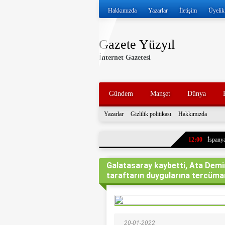
Hakkımızda
Yazarlar
İletişim
Üyelik
Gazete Yüzyıl
İnternet Gazetesi
Gündem
Manşet
Dünya
Yazarlar
Gizlilik politikası
Hakkımızda
12:00
İspanya
11:57
İran ve
Galatasaray kaybetti, Ata Demire
11:52
Volkan 
taraftarın duygularına tercüma
11:47
İran, k
tankerleri durdu
11:43
7 yıl ö
paylaştı. Oğlun
20-01-2022