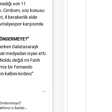
ynadığı son 11
dı. Cimbom, söz konusu
, 4 beraberlik elde
 Antalyaspor karşısında
 GÖNDERMEYE?”
erken Galatasaraylı
al medyadan isyan etti.
Noldu değdi mi Fatih
mis bir Fernando
n kalbini kırdınız”