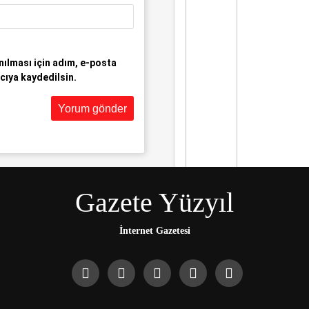
ılması için adım, e-posta
cıya kaydedilsin.
Gazete Yüzyıl
Gündem
İran ve Husilere
Trump’tan bir
İnternet Gazetesi
tehdit daha:
Gerçek acı henüz
gelmedi