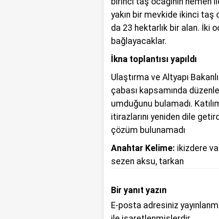
birinci taş ocağının hemen i
yakın bir mevkide ikinci taş o
da 23 hektarlık bir alan. İki o
bağlayacaklar.
İkna toplantısı yapıldı
Ulaştırma ve Altyapı Bakanlığı
çabası kapsamında düzenle
umduğunu bulamadı. Katılım
itirazlarını yeniden dile geti
çözüm bulunamadı
Anahtar Kelime:
ikizdere va
sezen aksu
,
tarkan
Bir yanıt yazın
E-posta adresiniz yayınlan
ile işaretlenmişlerdir