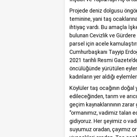
Projede deniz dolgusu öngö
teminine, yani taş ocakların
ihtiyaç vardı. Bu amaçla İş
bulunan Cevizlik ve Gürdere
parsel için acele kamulaştırm
Cumhurbaşkanı Tayyip Erdo
2021 tarihli Resmi Gazete’de 
öncülüğünde yürütülen eyle
kadınların yer aldığı eylemle
Köylüler taş ocağının doğal 
edileceğinden, tarım ve arıcı
geçim kaynaklarınının zarar 
“ormanımız, vadimiz talan ed
gidiyoruz. Her şeyimiz o vadi
suyumuz oradan, çayımız or