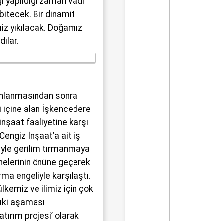
ı yapıldığı zaman vadi
bitecek. Bir dinamit
miz yıkılacak. Doğamız
dılar.
ınlanmasından sonra
i içine alan İşkencedere
inşaat faaliyetine karşı
Cengiz İnşaat’a ait iş
iyle gerilim tırmanmaya
kinelerinin önüne geçerek
ma engeliyle karşılaştı.
 ülkemiz ve ilimiz için çok
kuki aşaması
atırım projesi’ olarak