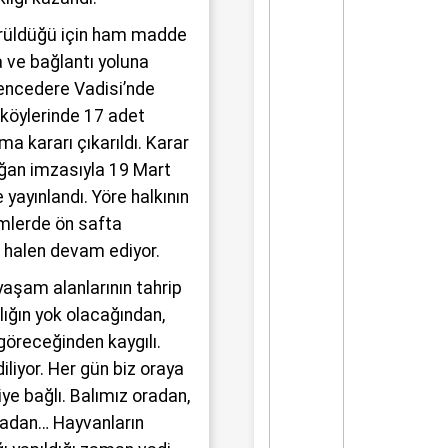
rüldüğü için ham madde
a ve bağlantı yoluna
kencedere Vadisi’nde
 köylerinde 17 adet
a kararı çıkarıldı. Karar
ğan imzasıyla 19 Mart
yayınlandı. Yöre halkının
mlerde ön safta
r halen devam ediyor.
yaşam alanlarının tahrip
lığın yok olacağından,
göreceğinden kaygılı.
iliyor. Her gün biz oraya
ye bağlı. Balımız oradan,
adan… Hayvanların