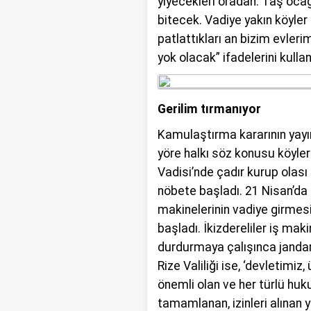
yiyecekleri oradan. Taş ocağ
bitecek. Vadiye yakın köyler 
patlattıkları an bizim evleri
yok olacak” ifadelerini kullan
Gerilim tırmanıyor
Kamulaştırma kararının yay
yöre halkı söz konusu köyler
Vadisi’nde çadır kurup olası 
nöbete başladı. 21 Nisan’da 
makinelerinin vadiye girmes
başladı. İkizdereliler iş ma
durdurmaya çalışınca jandar
Rize Valiliği ise, ‘devletimiz,
önemli olan ve her türlü hu
tamamlanan, izinleri alınan y