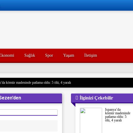
Ekonomi
Sağlık
Spor
Yaşam
İletişim
’da kömür madeninde patlama oldu: 5 ölü, 4 yaralı
 Husilere Trump’tan bir tehdit daha: Gerçek acı henüz gelmedi
 Sezen’den
İlginizi Çekebilir
Konak’ın yakınları, kötü yorumlarla ilgili yasal işlem başlatacak.
açak akaryakıt taşıyan iki gemiye el koydu. Devrim Muhafızları, Basra Körfezi’nde düzenledikl
İspanya’da
rdu ve mürettebatı gözaltına aldı. Soruşturma başlatıldı.
kömür madeninde
patlama oldu: 5
nce hayatını kaybeden oğlunun trajik ölümünü yaşayan bir baba, acı dolu bir tesadüf sonucu ayn
ölü, 4 yaralı
un ölümünden tam 7 yıl sonra, baba da geçirdiği bir kaza sonucu hayatını kaybetti. Aile üyeleri 