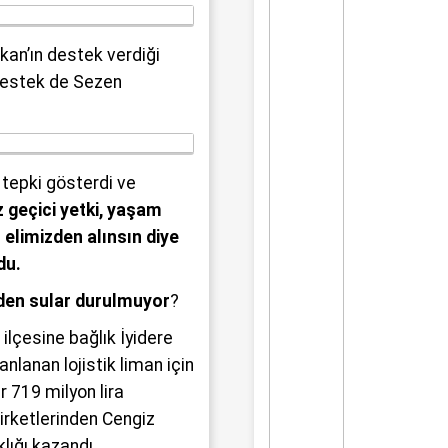
üyük bir üzüntüyle karşıladı.
kan’ın destek verdiği
 destek de Sezen
 tepki gösterdi ve
 geçici yetki, yaşam
 elimizden alınsın diye
du.
eden sular durulmuyor
?
 ilçesine bağlık İyidere
nlanan lojistik liman için
ar 719 milyon lira
 şirketlerinden Cengiz
lığı kazandı.