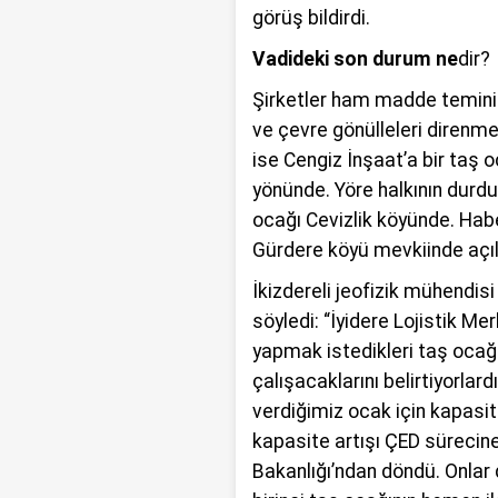
görüş bildirdi.
Vadideki son durum ne
dir?
Şirketler ham madde teminind
ve çevre gönülleleri direnme
ise Cengiz İnşaat’a bir taş oc
yönünde. Yöre halkının durdu
ocağı Cevizlik köyünde. Habe
Gürdere köyü mevkiinde açı
İkizdereli jeofizik mühendi
söyledi: “İyidere Lojistik Me
yapmak istedikleri taş ocağı 
çalışacaklarını belirtiyorlar
verdiğimiz ocak için kapasite
kapasite artışı ÇED sürecine 
Bakanlığı’ndan döndü. Onlar