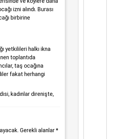
lerisinde ve köylere daha
cağı izni alındı. Burası
cağı birbirine
 yetkilileri halkı ikna
nen toplantıda
cılar, taş ocağına
rdiler fakat herhangi
disi
,
kadınlar direnişte
,
mayacak.
Gerekli alanlar
*