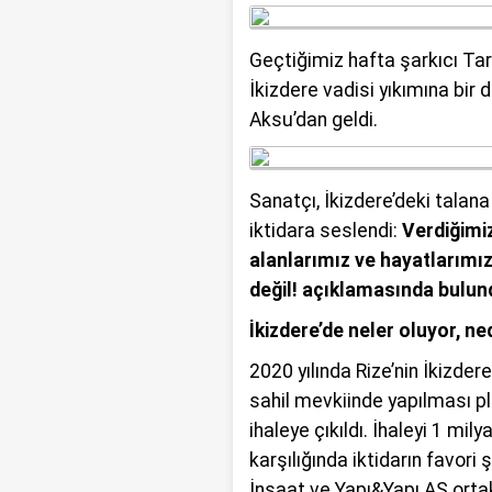
talihsiz olayı b
Geçtiğimiz hafta şarkıcı Tar
İkizdere vadisi yıkımına bir
Aksu’dan geldi.
Sanatçı, İkizdere’deki talana
iktidara seslendi:
Verdiğimiz
alanlarımız ve hayatlarımız
değil! açıklamasında bulun
İkizdere’de neler oluyor, n
2020 yılında Rize’nin İkizdere
sahil mevkiinde yapılması pla
ihaleye çıkıldı. İhaleyi 1 mily
karşılığında iktidarın favori
İnşaat ve Yapı&Yapı AŞ ortak