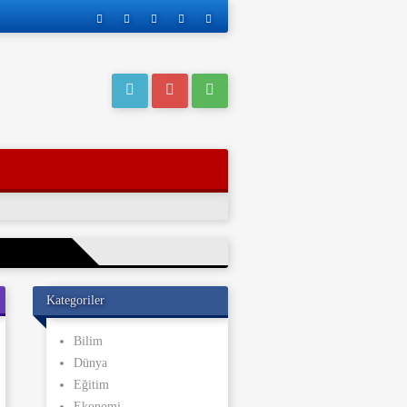
Kategoriler
eri operasyonla
Bilim
Dünya
ı kaderi
Eğitim
ve yakınları, bu
Ekonomi