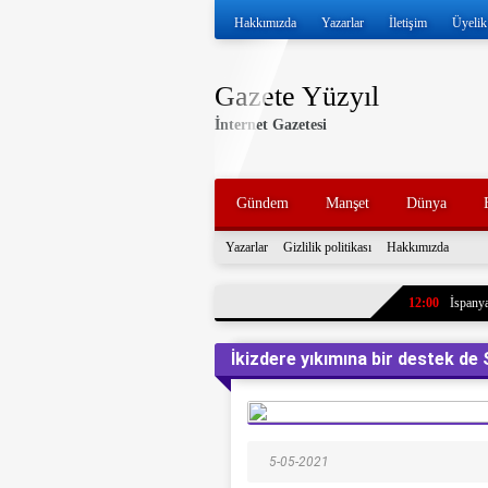
Hakkımızda
Yazarlar
İletişim
Üyelik
Gazete Yüzyıl
İnternet Gazetesi
Gündem
Manşet
Dünya
Yazarlar
Gizlilik politikası
Hakkımızda
12:00
İspanya
11:57
İran ve
İkizdere yıkımına bir destek de
11:52
Volkan 
11:47
İran, k
tankerleri durdu
11:43
7 yıl ö
5-05-2021
paylaştı. Oğlun