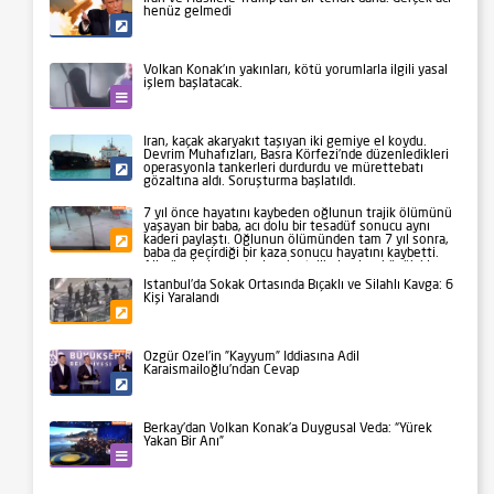
henüz gelmedi
Siyaset
Volkan Konak’ın yakınları, kötü yorumlarla ilgili yasal
işlem başlatacak.
Kültür-Sanat
İran, kaçak akaryakıt taşıyan iki gemiye el koydu.
Devrim Muhafızları, Basra Körfezi’nde düzenledikleri
operasyonla tankerleri durdurdu ve mürettebatı
Siyaset
gözaltına aldı. Soruşturma başlatıldı.
7 yıl önce hayatını kaybeden oğlunun trajik ölümünü
yaşayan bir baba, acı dolu bir tesadüf sonucu aynı
kaderi paylaştı. Oğlunun ölümünden tam 7 yıl sonra,
Gündem
baba da geçirdiği bir kaza sonucu hayatını kaybetti.
Aile üyeleri ve yakınları, bu talihsiz olayı büyük bir
üzüntüyle karşıladı.
İstanbul’da Sokak Ortasında Bıçaklı ve Silahlı Kavga: 6
Kişi Yaralandı
Gündem
Özgür Özel’in ”Kayyum” İddiasına Adil
Karaismailoğlu’ndan Cevap
Siyaset
Berkay’dan Volkan Konak’a Duygusal Veda: “Yürek
Yakan Bir Anı”
Kültür-Sanat