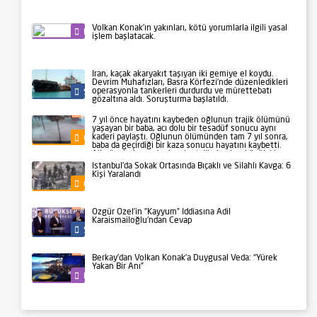
Volkan Konak’ın yakınları, kötü yorumlarla ilgili yasal
Kültür-Sanat
işlem başlatacak.
İran, kaçak akaryakıt taşıyan iki gemiye el koydu.
Devrim Muhafızları, Basra Körfezi’nde düzenledikleri
operasyonla tankerleri durdurdu ve mürettebatı
Siyaset
gözaltına aldı. Soruşturma başlatıldı.
7 yıl önce hayatını kaybeden oğlunun trajik ölümünü
yaşayan bir baba, acı dolu bir tesadüf sonucu aynı
kaderi paylaştı. Oğlunun ölümünden tam 7 yıl sonra,
Gündem
baba da geçirdiği bir kaza sonucu hayatını kaybetti.
Aile üyeleri ve yakınları, bu talihsiz olayı büyük bir
üzüntüyle karşıladı.
İstanbul’da Sokak Ortasında Bıçaklı ve Silahlı Kavga: 6
Kişi Yaralandı
Gündem
Özgür Özel’in ”Kayyum” İddiasına Adil
Karaismailoğlu’ndan Cevap
Siyaset
Berkay’dan Volkan Konak’a Duygusal Veda: “Yürek
Yakan Bir Anı”
Kültür-Sanat