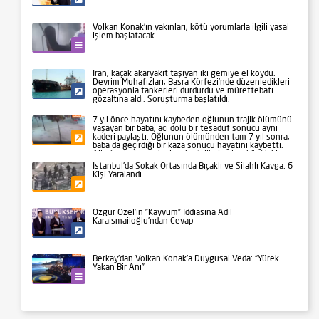
Volkan Konak’ın yakınları, kötü yorumlarla ilgili yasal
işlem başlatacak.
Kültür-Sanat
İran, kaçak akaryakıt taşıyan iki gemiye el koydu.
Devrim Muhafızları, Basra Körfezi’nde düzenledikleri
operasyonla tankerleri durdurdu ve mürettebatı
Siyaset
gözaltına aldı. Soruşturma başlatıldı.
7 yıl önce hayatını kaybeden oğlunun trajik ölümünü
yaşayan bir baba, acı dolu bir tesadüf sonucu aynı
kaderi paylaştı. Oğlunun ölümünden tam 7 yıl sonra,
Gündem
baba da geçirdiği bir kaza sonucu hayatını kaybetti.
Aile üyeleri ve yakınları, bu talihsiz olayı büyük bir
üzüntüyle karşıladı.
İstanbul’da Sokak Ortasında Bıçaklı ve Silahlı Kavga: 6
Kişi Yaralandı
Gündem
Özgür Özel’in ”Kayyum” İddiasına Adil
Karaismailoğlu’ndan Cevap
Siyaset
Berkay’dan Volkan Konak’a Duygusal Veda: “Yürek
Yakan Bir Anı”
Kültür-Sanat