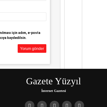
ılması için adım, e-posta
cıya kaydedilsin.
Gazete Yüzyıl
Gündem
İran ve Husilere
Trump’tan bir
İnternet Gazetesi
tehdit daha:
Gerçek acı henüz
gelmedi