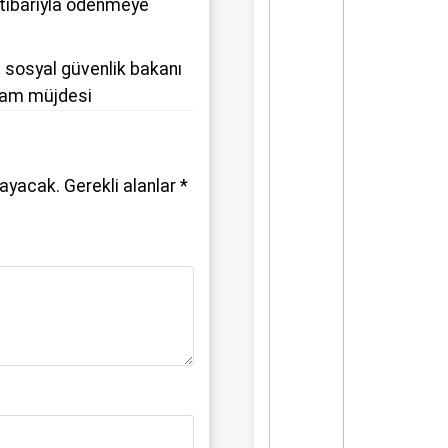
itibarıyla ödenmeye
 sosyal güvenlik bakanı
ram müjdesi
mayacak.
Gerekli alanlar
*