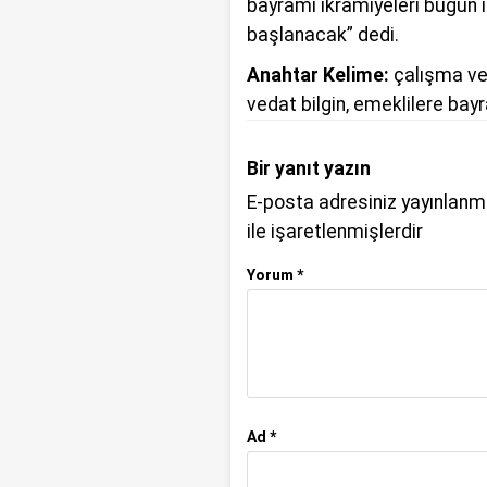
bayramı ikramiyeleri bugün 
başlanacak” dedi.
Anahtar Kelime:
çalışma ve
vedat bilgin
,
emeklilere bay
Bir yanıt yazın
E-posta adresiniz yayınlan
ile işaretlenmişlerdir
Yorum
*
Ad
*