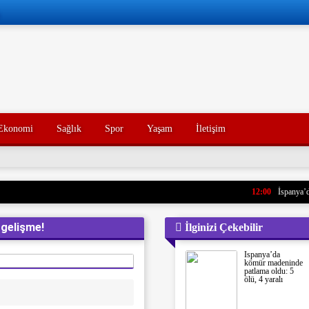
Ekonomi
Sağlık
Spor
Yaşam
İletişim
12:00
İspanya’da 
 gelişme!
İlginizi Çekebilir
İspanya’da
kömür madeninde
patlama oldu: 5
ölü, 4 yaralı