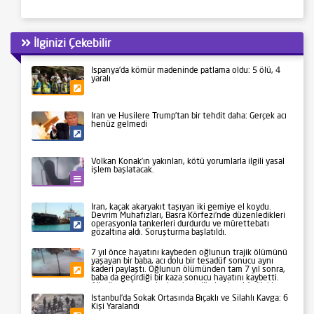
İlginizi Çekebilir
İspanya’da kömür madeninde patlama oldu: 5 ölü, 4
yaralı
Gündem
İran ve Husilere Trump’tan bir tehdit daha: Gerçek acı
henüz gelmedi
Siyaset
Volkan Konak’ın yakınları, kötü yorumlarla ilgili yasal
işlem başlatacak.
Kültür-Sanat
İran, kaçak akaryakıt taşıyan iki gemiye el koydu.
Devrim Muhafızları, Basra Körfezi’nde düzenledikleri
operasyonla tankerleri durdurdu ve mürettebatı
Siyaset
gözaltına aldı. Soruşturma başlatıldı.
7 yıl önce hayatını kaybeden oğlunun trajik ölümünü
yaşayan bir baba, acı dolu bir tesadüf sonucu aynı
kaderi paylaştı. Oğlunun ölümünden tam 7 yıl sonra,
Gündem
baba da geçirdiği bir kaza sonucu hayatını kaybetti.
Aile üyeleri ve yakınları, bu talihsiz olayı büyük bir
üzüntüyle karşıladı.
İstanbul’da Sokak Ortasında Bıçaklı ve Silahlı Kavga: 6
Kişi Yaralandı