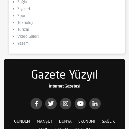
Sağlık
Siyaset
Spor
Teknoloji
Turizm
Video Galeri
Yaşam
Gazete Yüzyıl
İnternet Gazetesi
GÜNDEM
MANŞET
DÜNYA
EKONOMI
SAĞLIK