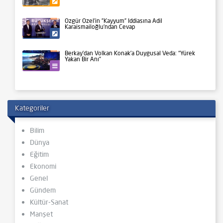
Gündem
Özgür Özel’in ”Kayyum” İddiasına Adil
Karaismailoğlu’ndan Cevap
Siyaset
Berkay’dan Volkan Konak’a Duygusal Veda: “Yürek
Yakan Bir Anı”
Kültür-Sanat
Kategoriler
Bilim
Dünya
Eğitim
Ekonomi
Genel
Gündem
Kültür-Sanat
Manşet