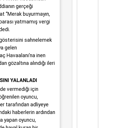
ddianın gerçeği
yat “Merak buyurmayın,
parası yatmamış vergi
dedi.
o gösterisini sahnelemek
ya gelen
aç Havaalanı’na inen
an gözaltına alındığı ileri
ASINI YALANLADI
fade vermediği için
öğrenilen oyuncu,
ler tarafından adliyeye
ndaki haberlerin ardından
a yapan oyuncu,
de hayal kuran bir