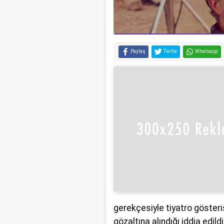
Paylaş
Twitle
Whatsapp
gerekçesiyle tiyatro gösteris
gözaltına alındığı iddia edil