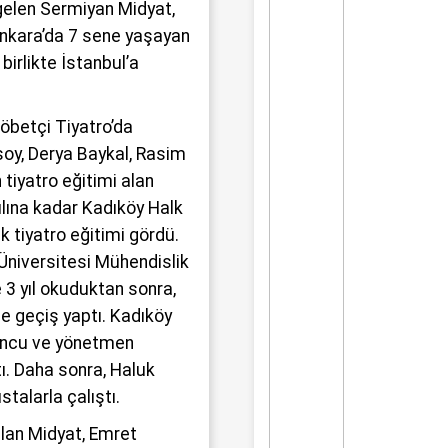
gelen Sermiyan Midyat,
nkara’da 7 sene yaşayan
birlikte İstanbul’a
Nöbetçi Tiyatro’da
oy, Derya Baykal, Rasim
 tiyatro eğitimi alan
ılına kadar Kadıköy Halk
 tiyatro eğitimi gördü.
 Üniversitesi Mühendislik
3 yıl okuduktan sonra,
ne geçiş yaptı. Kadıköy
uncu ve yönetmen
ı. Daha sonra, Haluk
stalarla çalıştı.
alan Midyat, Emret