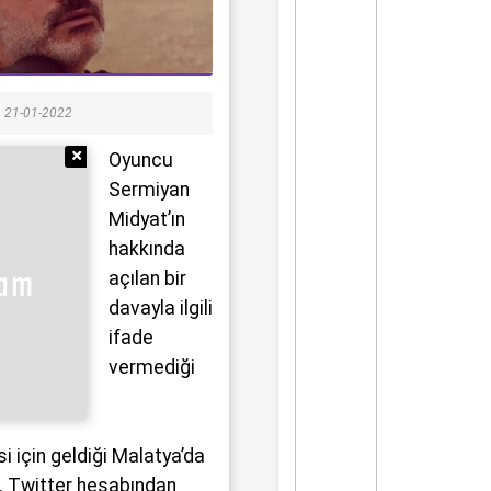
21-01-2022
Reklamı Gizle
Oyuncu
Sermiyan
Midyat’ın
hakkında
açılan bir
davayla ilgili
ifade
vermediği
i için geldiği Malatya’da
di. Twitter hesabından