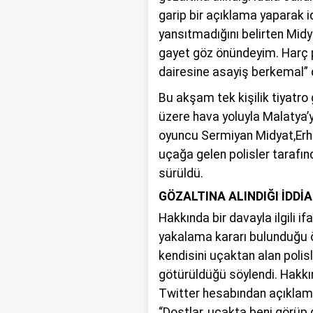
garip bir açıklama yaparak i
yansıtmadığını belirten Mid
gayet göz önündeyim. Harç 
dairesine asayiş berkemal” 
Bu akşam tek kişilik tiyatr
üzere hava yoluyla Malatya’
oyuncu Sermiyan Midyat,Erh
uçağa gelen polisler tarafınd
sürüldü.
GÖZALTINA ALINDIĞI İDDİ
Hakkında bir davayla ilgili i
yakalama kararı bulunduğu 
kendisini uçaktan alan polis
götürüldüğü söylendi. Hakkı
Twitter hesabından açıklam
“Dostlar, uçakta beni görüp 