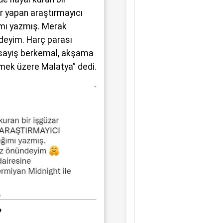
r yapan araştırmayıcı
ımı yazmış. Merak
deyim. Harç parası
Asayiş berkemal, akşama
mek üzere Malatya” dedi.
?