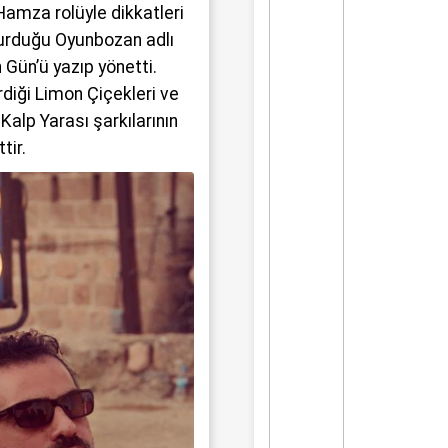
amza rolüyle dikkatleri
 kurduğu Oyunbozan adlı
 Gün’ü yazıp yönetti.
diği Limon Çiçekleri ve
Kalp Yarası şarkılarının
tir.