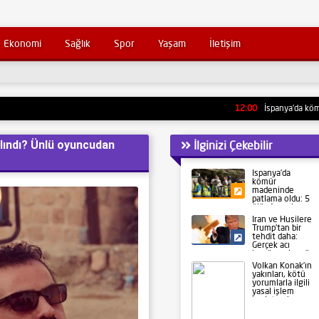
Ekonomi
Sağlık
Spor
Yaşam
İletişim
12:00
İspanya’da kömür madeni
lındı? Ünlü oyuncudan
İlginizi Çekebilir
İspanya’da
kömür
madeninde
Gündem
patlama oldu: 5
ölü, 4 yaralı
İran ve Husilere
Trump’tan bir
tehdit daha:
Siyaset
Gerçek acı
henüz gelmedi
Volkan Konak’ın
yakınları, kötü
yorumlarla ilgili
yasal işlem
başlatacak.