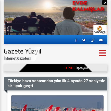
Reklamı Gizle
Re
Gazete Yüzyıl
İnternet Gazetesi
12:00
İspanya’da kömür madeninde 
Türkiye hava sahasından yılın ilk 4 ayında 27 saniyede
bir uçak geçti