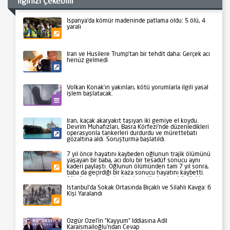
İlginizi Çekebilir
İspanya’da kömür madeninde patlama oldu: 5 ölü, 4
yaralı
Gündem
İran ve Husilere Trump’tan bir tehdit daha: Gerçek acı
henüz gelmedi
Siyaset
Volkan Konak’ın yakınları, kötü yorumlarla ilgili yasal
işlem başlatacak.
Kültür-Sanat
İran, kaçak akaryakıt taşıyan iki gemiye el koydu.
Devrim Muhafızları, Basra Körfezi’nde düzenledikleri
operasyonla tankerleri durdurdu ve mürettebatı
Siyaset
gözaltına aldı. Soruşturma başlatıldı.
7 yıl önce hayatını kaybeden oğlunun trajik ölümünü
yaşayan bir baba, acı dolu bir tesadüf sonucu aynı
kaderi paylaştı. Oğlunun ölümünden tam 7 yıl sonra,
Gündem
baba da geçirdiği bir kaza sonucu hayatını kaybetti.
Aile üyeleri ve yakınları, bu talihsiz olayı büyük bir
üzüntüyle karşıladı.
İstanbul’da Sokak Ortasında Bıçaklı ve Silahlı Kavga: 6
Kişi Yaralandı
Gündem
Özgür Özel’in ”Kayyum” İddiasına Adil
Karaismailoğlu’ndan Cevap