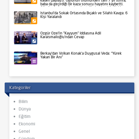
kaderi paylaştı. Oğlunun ölümünden tam 7 yıl sonra,
Gündem
baba da geçirdiği bir kaza sonucu hayatını kaybetti.
Aile üyeleri ve yakınları, bu talihsiz olayı büyük bir
üzüntüyle karşıladı.
İstanbul’da Sokak Ortasında Bıçaklı ve Silahlı Kavga: 6
Kişi Yaralandı
Gündem
Özgür Özel’in ”Kayyum” İddiasına Adil
Karaismailoğlu’ndan Cevap
Siyaset
Berkay’dan Volkan Konak’a Duygusal Veda: “Yürek
Yakan Bir Anı”
Kültür-Sanat
Kategoriler
Bilim
Dünya
Eğitim
Ekonomi
Genel
Gündem