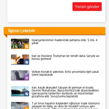
İlginizi Çekebilir
İspanya’da kömür madeninde patlama oldu: 5 ölü, 4
yaralı
Gündem
İran ve Husilere Trump’tan bir tehdit daha: Gerçek acı
henüz gelmedi
Siyaset
Volkan Konak’ın yakınları, kötü yorumlarla ilgili yasal
işlem başlatacak.
Kültür-Sanat
İran, kaçak akaryakıt taşıyan iki gemiye el koydu.
Devrim Muhafızları, Basra Körfezi’nde düzenledikleri
operasyonla tankerleri durdurdu ve mürettebatı
Siyaset
gözaltına aldı. Soruşturma başlatıldı.
7 yıl önce hayatını kaybeden oğlunun trajik ölümünü
yaşayan bir baba, acı dolu bir tesadüf sonucu aynı