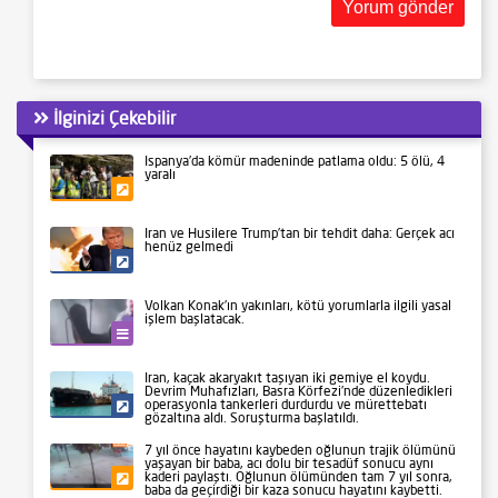
İlginizi Çekebilir
İspanya’da kömür madeninde patlama oldu: 5 ölü, 4
yaralı
Gündem
İran ve Husilere Trump’tan bir tehdit daha: Gerçek acı
henüz gelmedi
Siyaset
Volkan Konak’ın yakınları, kötü yorumlarla ilgili yasal
işlem başlatacak.
Kültür-Sanat
İran, kaçak akaryakıt taşıyan iki gemiye el koydu.
Devrim Muhafızları, Basra Körfezi’nde düzenledikleri
operasyonla tankerleri durdurdu ve mürettebatı
Siyaset
gözaltına aldı. Soruşturma başlatıldı.
7 yıl önce hayatını kaybeden oğlunun trajik ölümünü
yaşayan bir baba, acı dolu bir tesadüf sonucu aynı
kaderi paylaştı. Oğlunun ölümünden tam 7 yıl sonra,
Gündem
baba da geçirdiği bir kaza sonucu hayatını kaybetti.