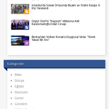
Aile üyeleri ve yakınları, bu talihsiz olayı büyük bir
üzüntüyle karşıladı.
İstanbul’da Sokak Ortasında Bıçaklı ve Silahlı Kavga: 6
Kişi Yaralandı
Gündem
Özgür Özel’in ”Kayyum” İddiasına Adil
Karaismailoğlu’ndan Cevap
Siyaset
Berkay’dan Volkan Konak’a Duygusal Veda: “Yürek
Yakan Bir Anı”
Kültür-Sanat
Kategoriler
Bilim
Dünya
Eğitim
Ekonomi
Genel
Gündem