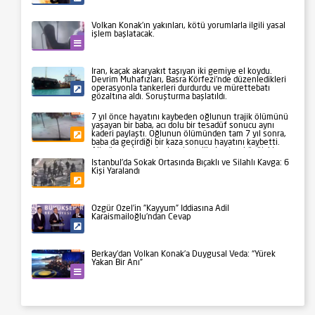
Volkan Konak’ın yakınları, kötü yorumlarla ilgili yasal
işlem başlatacak.
Kültür-Sanat
İran, kaçak akaryakıt taşıyan iki gemiye el koydu.
Devrim Muhafızları, Basra Körfezi’nde düzenledikleri
operasyonla tankerleri durdurdu ve mürettebatı
Siyaset
gözaltına aldı. Soruşturma başlatıldı.
7 yıl önce hayatını kaybeden oğlunun trajik ölümünü
yaşayan bir baba, acı dolu bir tesadüf sonucu aynı
kaderi paylaştı. Oğlunun ölümünden tam 7 yıl sonra,
Gündem
baba da geçirdiği bir kaza sonucu hayatını kaybetti.
Aile üyeleri ve yakınları, bu talihsiz olayı büyük bir
üzüntüyle karşıladı.
İstanbul’da Sokak Ortasında Bıçaklı ve Silahlı Kavga: 6
Kişi Yaralandı
Gündem
Özgür Özel’in ”Kayyum” İddiasına Adil
Karaismailoğlu’ndan Cevap
Siyaset
Berkay’dan Volkan Konak’a Duygusal Veda: “Yürek
Yakan Bir Anı”
Kültür-Sanat