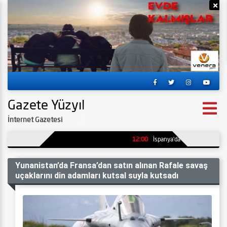
Reklamı Gizle
Re
Gazete Yüzyıl
İnternet Gazetesi
12:00
İspanya’da kömür madeninde p
Yunanistan’da Fransa’dan satın alınan Rafale savaş
uçaklarını din adamları kutsal suyla kutsadı