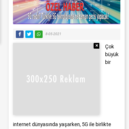
8-05-2021
Reklamı Gizle
Çok
büyük
bir
internet dünyasında yaşarken, 5G ile birlikte