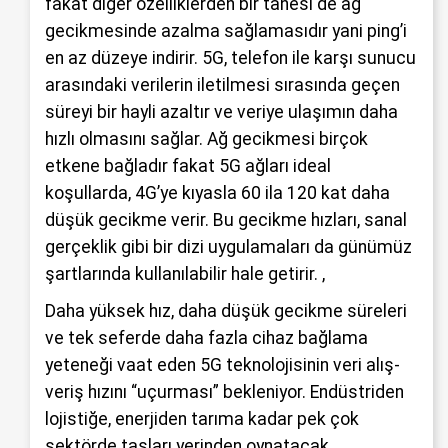
fakat diğer özelliklerden bir tanesi de ağ
gecikmesinde azalma sağlamasıdır yani ping’i
en az düzeye indirir. 5G, telefon ile karşı sunucu
arasındaki verilerin iletilmesi sırasında geçen
süreyi bir hayli azaltır ve veriye ulaşımın daha
hızlı olmasını sağlar. Ağ gecikmesi birçok
etkene bağladır fakat 5G ağları ideal
koşullarda, 4G’ye kıyasla 60 ila 120 kat daha
düşük gecikme verir. Bu gecikme hızları, sanal
gerçeklik gibi bir dizi uygulamaları da günümüz
şartlarında kullanılabilir hale getirir. ,
Daha yüksek hız, daha düşük gecikme süreleri
ve tek seferde daha fazla cihaz bağlama
yeteneği vaat eden 5G teknolojisinin veri alış-
veriş hızını “uçurması” bekleniyor. Endüstriden
lojistiğe, enerjiden tarıma kadar pek çok
sektörde taşları yerinden oynatacak