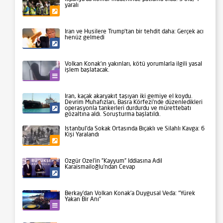
yaralı
Gündem
İran ve Husilere Trump’tan bir tehdit daha: Gerçek acı
henüz gelmedi
Siyaset
Volkan Konak’ın yakınları, kötü yorumlarla ilgili yasal
işlem başlatacak.
Kültür-Sanat
İran, kaçak akaryakıt taşıyan iki gemiye el koydu.
Devrim Muhafızları, Basra Körfezi’nde düzenledikleri
operasyonla tankerleri durdurdu ve mürettebatı
Siyaset
gözaltına aldı. Soruşturma başlatıldı.
İstanbul’da Sokak Ortasında Bıçaklı ve Silahlı Kavga: 6
Kişi Yaralandı
Gündem
Özgür Özel’in ”Kayyum” İddiasına Adil
Karaismailoğlu’ndan Cevap
Siyaset
Berkay’dan Volkan Konak’a Duygusal Veda: “Yürek
Yakan Bir Anı”
Kültür-Sanat