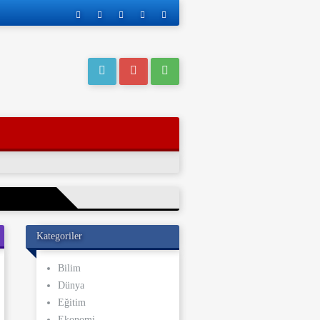
Kategoriler
eri operasyonla
Bilim
Dünya
ı kaderi
Eğitim
ve yakınları, bu
Ekonomi