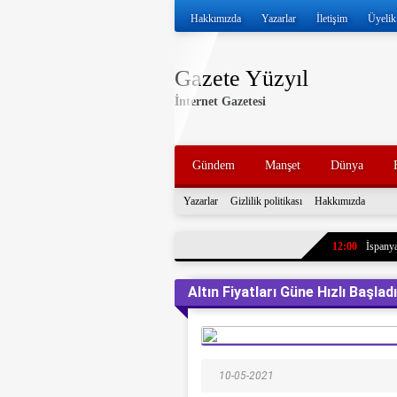
Hakkımızda
Yazarlar
İletişim
Üyelik
Gazete Yüzyıl
İnternet Gazetesi
Gündem
Manşet
Dünya
Yazarlar
Gizlilik politikası
Hakkımızda
12:00
İspanya
11:57
İran ve
Altın Fiyatları Güne Hızlı Başladı
11:52
Volkan 
11:47
İran, k
tankerleri durdu
11:43
7 yıl ö
10-05-2021
paylaştı. Oğlun