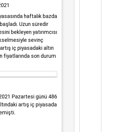
üyük bir üzüntüyle karşıladı.
2021
iyasasında haftalık bazda
başladı. Uzun süredir
esini bekleyen yatırımcısı
ükselmesiyle sevinç
artış iç piyasadaki altın
ltın fiyatlarında son durum
s 2021 Pazartesi günü 486
altındaki artış iç piyasada
lemişti.