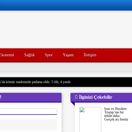
Ekonomi
Sağlık
Spor
Yaşam
İletişim
’da kömür madeninde patlama oldu: 5 ölü, 4 yaralı
 Husilere Trump’tan bir tehdit daha: Gerçek acı henüz gelmedi
!
İlginizi Çekebilir
Konak’ın yakınları, kötü yorumlarla ilgili yasal işlem başlatacak.
açak akaryakıt taşıyan iki gemiye el koydu. Devrim Muhafızları, Basra Körfezi’nde düzenledikl
İran ve Husilere
rdu ve mürettebatı gözaltına aldı. Soruşturma başlatıldı.
Trump’tan bir
tehdit daha:
nce hayatını kaybeden oğlunun trajik ölümünü yaşayan bir baba, acı dolu bir tesadüf sonucu ayn
Gerçek acı henüz
gelmedi
un ölümünden tam 7 yıl sonra, baba da geçirdiği bir kaza sonucu hayatını kaybetti. Aile üyeleri 