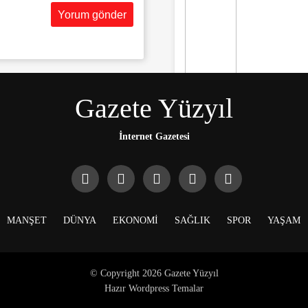
Gazete Yüzyıl
Siyaset
Volkan Konak’ın
yakınları, kötü
İnternet Gazetesi
yorumlarla ilgili
yasal işlem
başlatacak.
MANŞET
DÜNYA
EKONOMI
SAĞLIK
SPOR
YAŞAM
© Copyright 2026 Gazete Yüzyıl
Hazır Wordpress Temalar