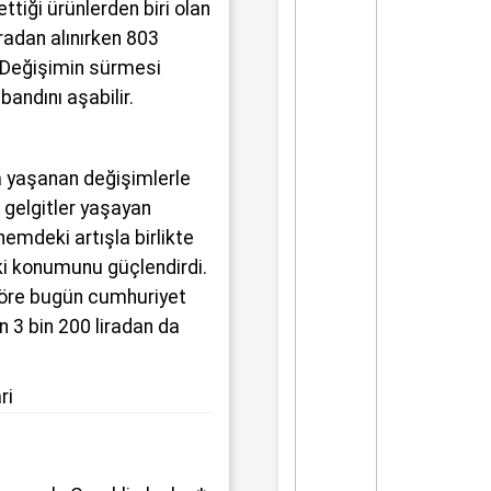
ettiği ürünlerden biri olan
iradan alınırken 803
. Değişimin sürmesi
 bandını aşabilir.
a yaşanan değişimlerle
e gelgitler yaşayan
nemdeki artışla birlikte
eki konumunu güçlendirdi.
 göre bugün cumhuriyet
ken 3 bin 200 liradan da
ri