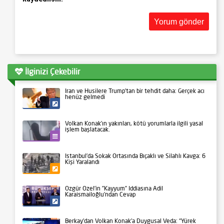
İlginizi Çekebilir
İran ve Husilere Trump’tan bir tehdit daha: Gerçek acı
henüz gelmedi
Siyaset
Volkan Konak’ın yakınları, kötü yorumlarla ilgili yasal
işlem başlatacak.
Kültür-Sanat
İstanbul’da Sokak Ortasında Bıçaklı ve Silahlı Kavga: 6
Kişi Yaralandı
Gündem
Özgür Özel’in ”Kayyum” İddiasına Adil
Karaismailoğlu’ndan Cevap
Siyaset
Berkay’dan Volkan Konak’a Duygusal Veda: “Yürek