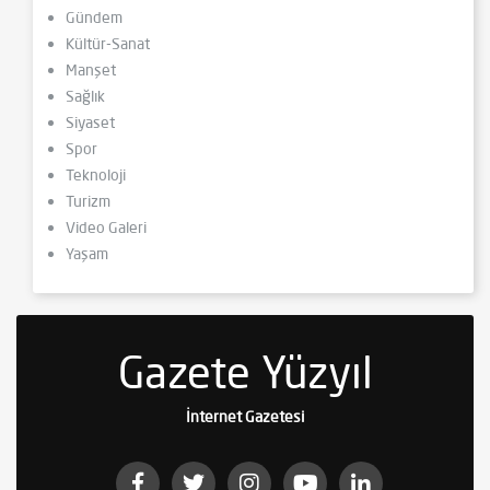
Gündem
Kültür-Sanat
Manşet
Sağlık
Siyaset
Spor
Teknoloji
Turizm
Video Galeri
Yaşam
Gazete Yüzyıl
İnternet Gazetesi