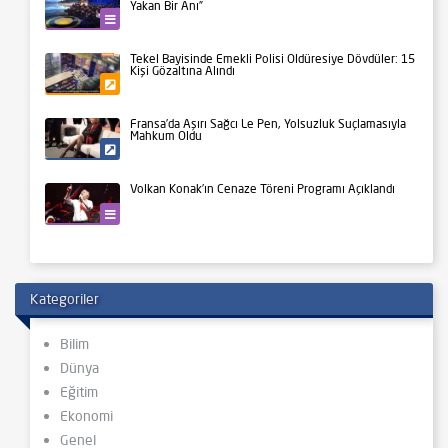
Yakan Bir Anı”
Kültür-Sanat
Tekel Bayisinde Emekli Polisi Öldüresiye Dövdüler: 15
Kişi Gözaltına Alındı
Gündem
Fransa’da Aşırı Sağcı Le Pen, Yolsuzluk Suçlamasıyla
Mahkum Oldu
Siyaset
Volkan Konak’ın Cenaze Töreni Programı Açıklandı
Kültür-Sanat
Kategoriler
Bilim
Dünya
Eğitim
Ekonomi
Genel