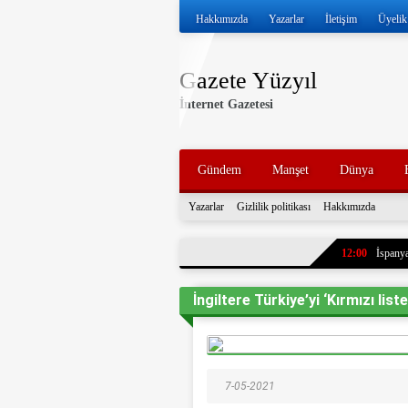
Hakkımızda
Yazarlar
İletişim
Üyelik
Gazete Yüzyıl
İnternet Gazetesi
Gündem
Manşet
Dünya
Yazarlar
Gizlilik politikası
Hakkımızda
12:00
İspanya
11:57
İran ve
İngiltere Türkiye’yi ‘Kırmızı liste
11:52
Volkan 
11:47
İran, k
tankerleri durdu
11:43
7 yıl ö
7-05-2021
paylaştı. Oğlun