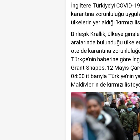
talihsiz olayı b
İngiltere Türkiye’yi COVID-1
karantina zorunluluğu uygula
ülkelerin yer aldığı ‘kırmızı li
Birleşik Krallık, ülkeye girişl
aralarında bulunduğu ülkele
otelde karantina zorunluluğ
Türkçe’nin haberine göre İng
Grant Shapps, 12 Mayıs Çar
04:00 itibarıyla Türkiye’nin y
Maldivler’in de kırmızı liste