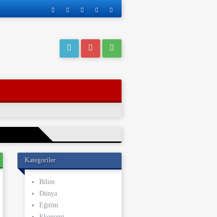
Kategoriler
eri operasyonla
Bilim
Dünya
ı kaderi
Eğitim
ve yakınları, bu
Ekonomi