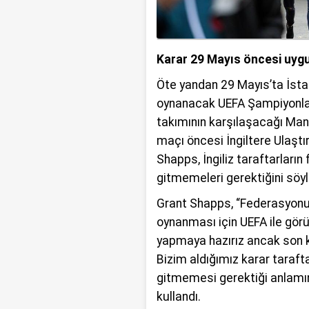
Karar 29 Mayıs öncesi uyg
Öte yandan 29 Mayıs’ta İsta
oynanacak UEFA Şampiyonlar L
takımının karşılaşacağı Man
maçı öncesi İngiltere Ulaşt
Shapps, İngiliz taraftarların 
gitmemeleri gerektiğini söyl
Grant Shapps, “Federasyonum
oynanması için UEFA ile görüş
yapmaya hazırız ancak son k
Bizim aldığımız karar tarafta
gitmemesi gerektiği anlamını 
kullandı.