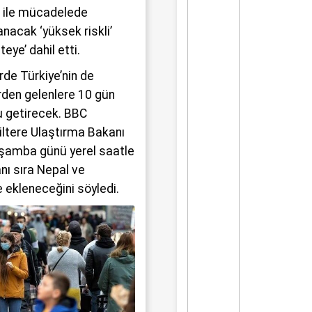
üyük bir üzüntüyle karşıladı.
9 ile mücadelede
nacak ‘yüksek riskli’
steye’ dahil etti.
erde Türkiye’nin de
rden gelenlere 10 gün
u getirecek. BBC
iltere Ulaştırma Bakanı
şamba günü yerel saatle
anı sıra Nepal ve
ye ekleneceğini söyledi.