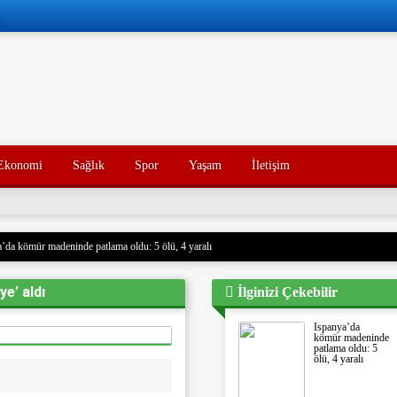
Ekonomi
Sağlık
Spor
Yaşam
İletişim
’da kömür madeninde patlama oldu: 5 ölü, 4 yaralı
 Husilere Trump’tan bir tehdit daha: Gerçek acı henüz gelmedi
ye’ aldı
İlginizi Çekebilir
Konak’ın yakınları, kötü yorumlarla ilgili yasal işlem başlatacak.
açak akaryakıt taşıyan iki gemiye el koydu. Devrim Muhafızları, Basra Körfezi’nde düzenledikl
İspanya’da
rdu ve mürettebatı gözaltına aldı. Soruşturma başlatıldı.
kömür madeninde
patlama oldu: 5
nce hayatını kaybeden oğlunun trajik ölümünü yaşayan bir baba, acı dolu bir tesadüf sonucu ayn
ölü, 4 yaralı
un ölümünden tam 7 yıl sonra, baba da geçirdiği bir kaza sonucu hayatını kaybetti. Aile üyeleri 