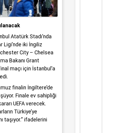
ulanacak
nbul Atatürk Stadı’nda
igi’nde iki İngiliz
chester City – Chelsea
ırma Bakanı Grant
final maçı için İstanbul’a
edi.
uz finalin İngiltere’de
üyor. Finale ev sahipliği
ararı UEFA verecek.
rların Türkiye’ye
taşıyor.” ifadelerini